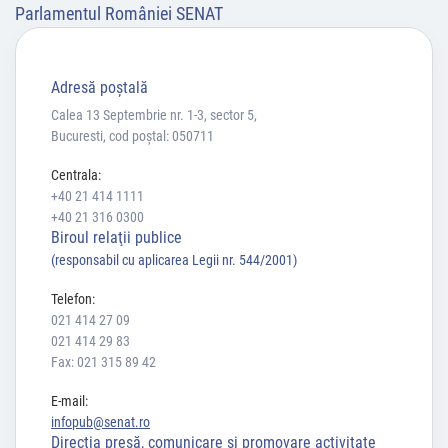
Parlamentul României SENAT
Adresă poştală
Calea 13 Septembrie nr. 1-3, sector 5,
Bucuresti, cod poștal: 050711
Centrala:
+40 21 414 1111
+40 21 316 0300
Biroul relaţii publice
(responsabil cu aplicarea Legii nr. 544/2001)
Telefon:
021 414 27 09
021 414 29 83
Fax: 021 315 89 42
E-mail:
infopub@senat.ro
Direcția presă, comunicare și promovare activitate