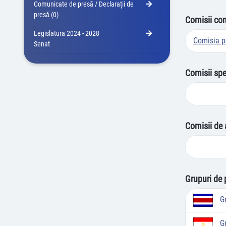
Comunicate de presă / Declarații de
presă (0)
Comisii co
Legislatura 2024 - 2028
Comisia p
Senat
Comisii spe
Comisii de 
Grupuri de 
G
G