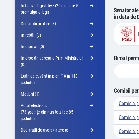
Iniţiative legislative (29 din care 5
Senator ale
promulgate legi)
în data de 
Declaraţii politice (8)
Întrebări (0)
Interpelări (0)
Biroul perm
Interpelări adresate Prim Ministrului
(0)
Luări de cuvânt în plen (18 în 148
ședințe)
Comisii pe
Moţiuni (1)
Comisia p
Votul electronic
(78 ședințe dintr-un total de 85
Comisia pe
ședințe)
Declaraţii de avere/interese
Comisia p