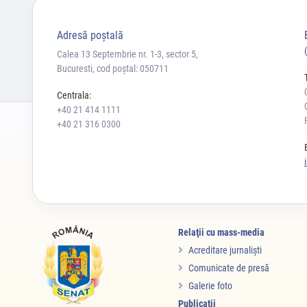
Adresă poştală
Calea 13 Septembrie nr. 1-3, sector 5,
Bucuresti, cod poștal: 050711
Centrala:
+40 21 414 1111
+40 21 316 0300
Relaţii cu mass-media
Acreditare jurnalişti
Comunicate de presă
Galerie foto
Publicații