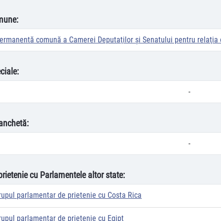
mune:
ermanentă comună a Camerei Deputaţilor şi Senatului pentru relaţi
ciale:
-
anchetă:
-
prietenie cu Parlamentele altor state:
rupul parlamentar de prietenie cu Costa Rica
rupul parlamentar de prietenie cu Egipt