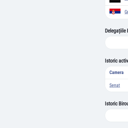
G
Delegațiile
Istoric acti
Camera
Senat
Istoric Bir