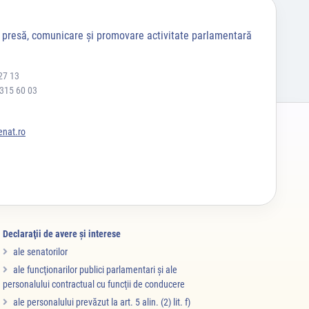
a presă, comunicare și promovare activitate parlamentară
27 13
 315 60 03
nat.ro
Declaraţii de avere şi interese
ale senatorilor
ale funcţionarilor publici parlamentari şi ale
personalului contractual cu funcţii de conducere
ale personalului prevăzut la art. 5 alin. (2) lit. f)