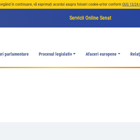
avigând în continuare, vă exprimați acordul asupra folosiri cookie-urilor conform
OUG 13/24.
Servicii Online Senat
uri parlamentare
Procesul legislativ
Afaceri europene
Relaţ