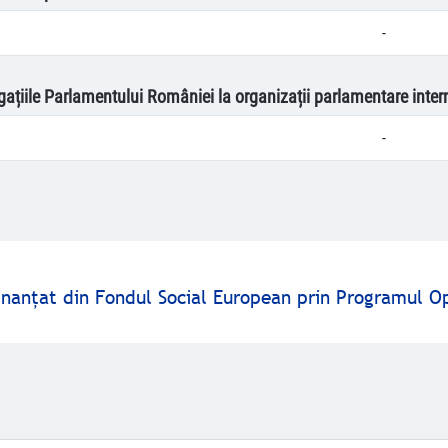
-
egațiile Parlamentului României la organizații parlamentare inter
-
finanţat din Fondul Social European prin Programul O