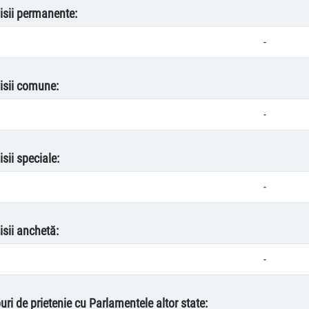
isii permanente:
-
isii comune:
-
sii speciale:
-
isii anchetă:
-
uri de prietenie cu Parlamentele altor state: