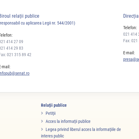
Biroul relaţii publice
Direcți
(responsabil cu aplicarea Legii nr. 544/2001)
Telefon:
021 414 
Telefon:
Fax: 021
021 414 27 09
021 414 29 83
E-mail:
Fax: 021 315 89 42
presa@se
E-mail:
infopub@senat.ro
Relaţii publice
Petiţii
Acces la informaţii publice
Legea privind liberul acces la informaţiile de
interes public