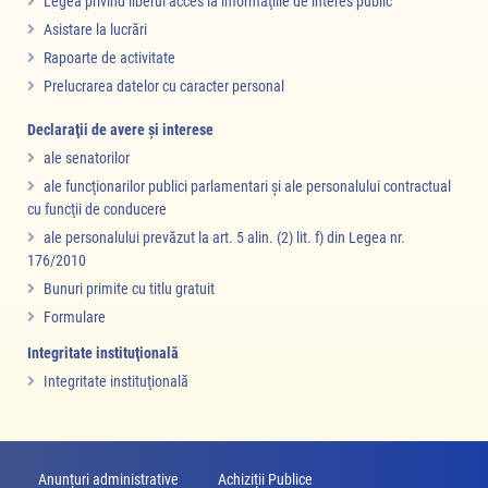
Legea privind liberul acces la informaţiile de interes public
Asistare la lucrări
Rapoarte de activitate
Prelucrarea datelor cu caracter personal
Declaraţii de avere şi interese
ale senatorilor
ale funcţionarilor publici parlamentari şi ale personalului contractual
cu funcţii de conducere
ale personalului prevăzut la art. 5 alin. (2) lit. f) din Legea nr.
176/2010
Bunuri primite cu titlu gratuit
Formulare
Integritate instituţională
Integritate instituţională
Anunțuri administrative
Achiziții Publice