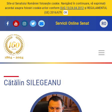
Site-ul Senatului României folosește cookie. Navigând în continuare, vă exprimați
acordul asupra folosiri cookie-urilor conform
OUG 13/24.04.2012
și REGULAMENTUL
(UE) 2016/679.
OK
Servicii Online Senat
RO
Cătălin SILEGEANU