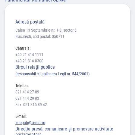
Adresă poştală
Calea 13 Septembrie nr. 1-3, sector 5,
Bucuresti, cod poștal: 050711
Centrala:
+40 21 414 1111
+40 21 316 0300
Biroul relaţii publice
(responsabil cu aplicarea Legii nr. 544/2001)
Telefon:
021 414 27 09
021 414 29 83
Fax: 021 315 89 42
E-mail:
infopub@senat.ro
Direcția presă, comunicare și promovare activitate
parlamentară