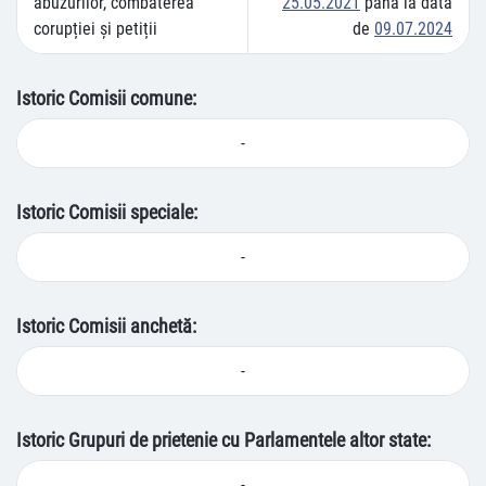
abuzurilor, combaterea
25.05.2021
până la data
corupției și petiții
de
09.07.2024
Istoric Comisii comune:
-
Istoric Comisii speciale:
-
Istoric Comisii anchetă:
-
Istoric Grupuri de prietenie cu Parlamentele altor state:
-