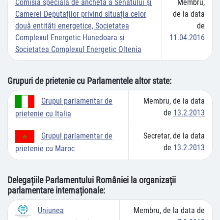
Comisia specială de anchetă a Senatului și
Membru,
Camerei Deputaților privind situația celor
de la data
două entități energetice, Societatea
de
Complexul Energetic Hunedoara și
11.04.2016
Societatea Complexul Energetic Oltenia
Grupuri de prietenie cu Parlamentele altor state:
Membru, de la data
Grupul parlamentar de
de
13.2.2013
prietenie cu Italia
Secretar, de la data
Grupul parlamentar de
de
13.2.2013
prietenie cu Maroc
Delegațiile Parlamentului României la organizații
parlamentare internaționale:
Membru, de la data de
Uniunea