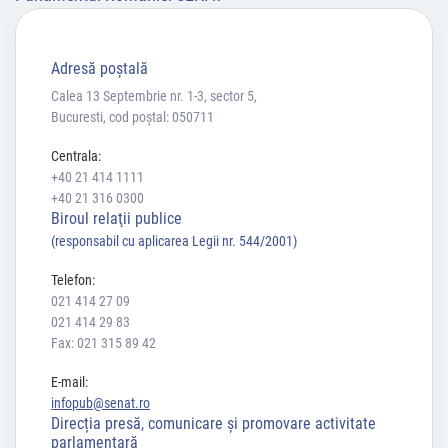
Adresă poştală
Calea 13 Septembrie nr. 1-3, sector 5,
Bucuresti, cod poștal: 050711
Centrala:
+40 21 414 1111
+40 21 316 0300
Biroul relaţii publice
(responsabil cu aplicarea Legii nr. 544/2001)
Telefon:
021 414 27 09
021 414 29 83
Fax: 021 315 89 42
E-mail:
infopub@senat.ro
Direcția presă, comunicare și promovare activitate
parlamentară