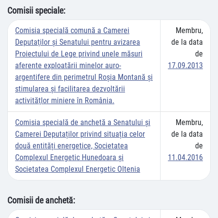
Comisii speciale:
Comisia specială comună a Camerei
Membru,
Deputaţilor şi Senatului pentru avizarea
de la data
Proiectului de Lege privind unele măsuri
de
aferente exploatării minelor auro-
17.09.2013
argentifere din perimetrul Roşia Montană şi
stimularea şi facilitarea dezvoltării
activităţlor miniere în România.
Comisia specială de anchetă a Senatului și
Membru,
Camerei Deputaților privind situația celor
de la data
două entități energetice, Societatea
de
Complexul Energetic Hunedoara și
11.04.2016
Societatea Complexul Energetic Oltenia
Comisii de anchetă: