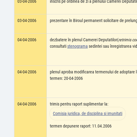
03-04-2006
înscris pe ordinea de zi a plenului Camerei Deputati
03-04-2006
prezentare în Biroul permanent solicitare de prelun
04-04-2006
dezbatere în plenul Camerei Deputatilor(
retrimis co
consultati
stenograma
sedintei sau înregistrarea v
04-04-2006
plenul aproba modificarea termenului de adoptare l
termen: 20-04-2006
04-04-2006
trimis pentru raport suplimentar la:
Comisia juridica, de disciplina si imunitati
termen depunere raport: 11.04.2006