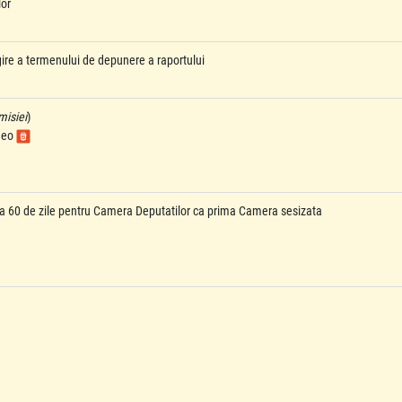
lor
gire a termenului de depunere a raportului
misiei
)
ideo
a 60 de zile pentru Camera Deputatilor ca prima Camera sesizata