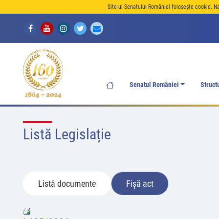
Site-ul Senatului României folosește cookie. N
Senatul României
Struct
Listă Legislație
Listă documente
Fișă act