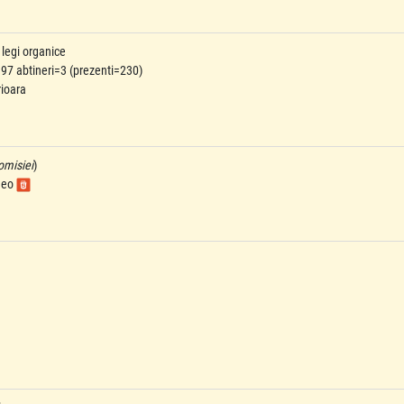
i legi organice
97 abtineri=3 (prezenti=230)
rioara
omisiei
)
ideo