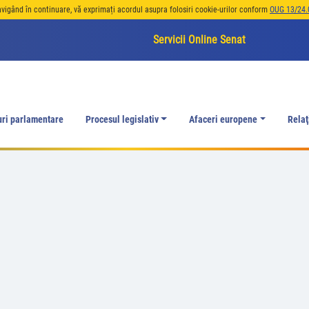
avigând în continuare, vă exprimați acordul asupra folosiri cookie-urilor conform
OUG 13/24.
Servicii Online Senat
uri parlamentare
Procesul legislativ
Afaceri europene
Relaţ