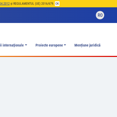
04.2012
și REGULAMENTUL (UE) 2016/679.
OK
RO
ii internaţionale
Proiecte europene
Mențiune juridică