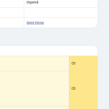
Organică
Opinii trimise
CD
CD