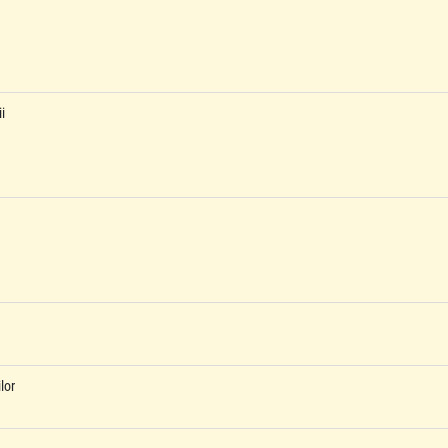
i
lor