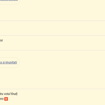
lor
a si imunitati
u votul final
)
ideo