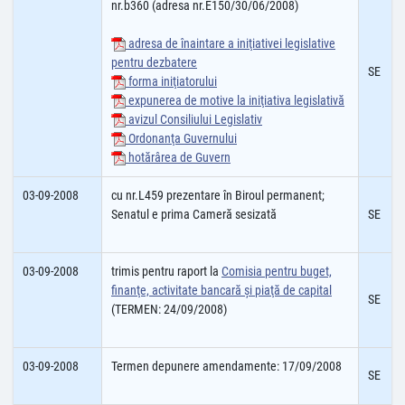
nr.b360 (adresa nr.E150/30/06/2008)
adresa de înaintare a iniţiativei legislative
pentru dezbatere
SE
forma iniţiatorului
expunerea de motive la iniţiativa legislativă
avizul Consiliului Legislativ
Ordonanţa Guvernului
hotărârea de Guvern
03-09-2008
cu nr.L459 prezentare în Biroul permanent;
Senatul e prima Cameră sesizată
SE
03-09-2008
trimis pentru raport la
Comisia pentru buget,
finanţe, activitate bancară şi piaţă de capital
SE
(TERMEN: 24/09/2008)
03-09-2008
Termen depunere amendamente: 17/09/2008
SE