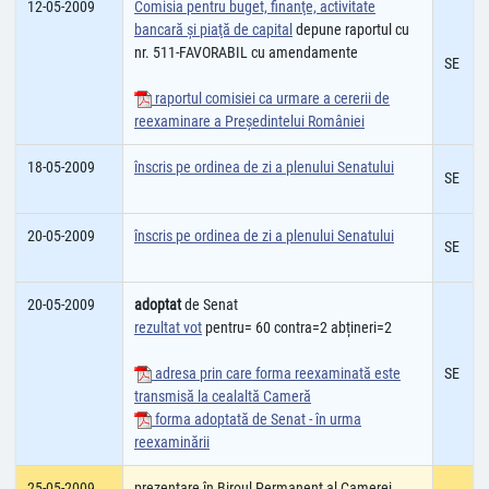
12-05-2009
Comisia pentru buget, finanţe, activitate
bancară şi piaţă de capital
depune raportul cu
nr. 511-FAVORABIL cu amendamente
SE
raportul comisiei ca urmare a cererii de
reexaminare a Președintelui României
18-05-2009
înscris pe ordinea de zi a plenului Senatului
SE
20-05-2009
înscris pe ordinea de zi a plenului Senatului
SE
20-05-2009
adoptat
de Senat
rezultat vot
pentru= 60 contra=2 abțineri=2
adresa prin care forma reexaminată este
SE
transmisă la cealaltă Cameră
forma adoptată de Senat - în urma
reexaminării
25-05-2009
prezentare în Biroul Permanent al Camerei