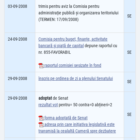
03-09-2008
trimis pentru aviz la Comisia pentru
administraţie publică şi organizarea teritoriului
SE
(TERMEN: 17/09/2008)
24-09-2008
Comisia pentru buget, finanţe, activitate
bancară şi piaţă de capital
depune raportul cu
nr. 855-FAVORABIL
SE
raportul comisiei sesizate în fond
29-09-2008
înscris pe ordinea de zi a plenului Senatului
SE
29-09-2008
adoptat
de Senat
rezultat vot
pentru= 50 contra=0 abțineri=2
SE
forma adoptată de Senat
adresa prin care iniţiativa legislativă este
transmisă la cealaltă Cameră spre dezbatere