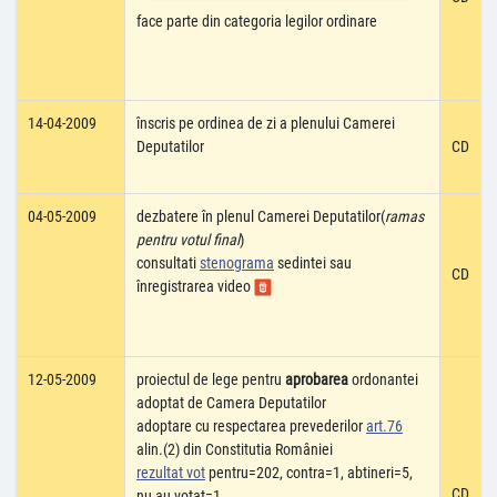
face parte din categoria legilor ordinare
14-04-2009
înscris pe ordinea de zi a plenului Camerei
Deputatilor
CD
04-05-2009
dezbatere în plenul Camerei Deputatilor(
ramas
pentru votul final
)
consultati
stenograma
sedintei sau
CD
înregistrarea video
12-05-2009
proiectul de lege pentru
aprobarea
ordonantei
adoptat de Camera Deputatilor
adoptare cu respectarea prevederilor
art.76
alin.(2) din Constitutia României
rezultat vot
pentru=202, contra=1, abtineri=5,
CD
nu au votat=1