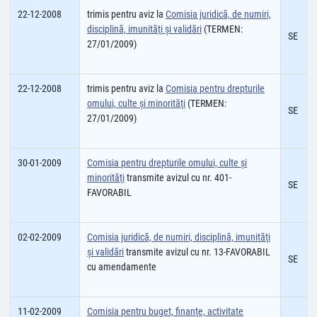
22-12-2008
trimis pentru aviz la
Comisia juridică, de numiri,
disciplină, imunităţi şi validări
(TERMEN:
SE
27/01/2009)
22-12-2008
trimis pentru aviz la
Comisia pentru drepturile
omului, culte şi minorităţi
(TERMEN:
SE
27/01/2009)
30-01-2009
Comisia pentru drepturile omului, culte şi
minorităţi
transmite avizul cu nr. 401-
SE
FAVORABIL
02-02-2009
Comisia juridică, de numiri, disciplină, imunităţi
şi validări
transmite avizul cu nr. 13-FAVORABIL
SE
cu amendamente
11-02-2009
Comisia pentru buget, finanţe, activitate