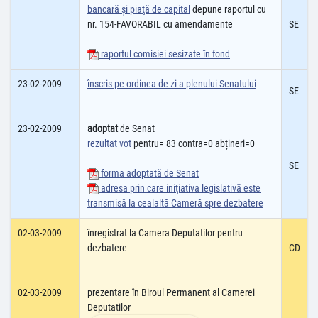
bancară şi piaţă de capital
depune raportul cu
nr. 154-FAVORABIL cu amendamente
SE
raportul comisiei sesizate în fond
23-02-2009
înscris pe ordinea de zi a plenului Senatului
SE
23-02-2009
adoptat
de Senat
rezultat vot
pentru= 83 contra=0 abțineri=0
SE
forma adoptată de Senat
adresa prin care iniţiativa legislativă este
transmisă la cealaltă Cameră spre dezbatere
02-03-2009
înregistrat la Camera Deputatilor pentru
dezbatere
CD
02-03-2009
prezentare în Biroul Permanent al Camerei
Deputatilor