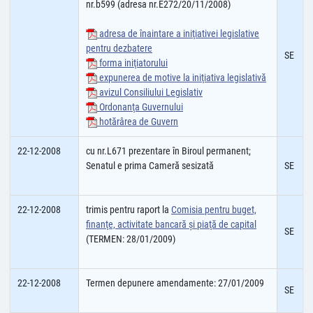
nr.b599 (adresa nr.E272/20/11/2008)
adresa de înaintare a iniţiativei legislative
pentru dezbatere
SE
forma iniţiatorului
expunerea de motive la iniţiativa legislativă
avizul Consiliului Legislativ
Ordonanţa Guvernului
hotărârea de Guvern
22-12-2008
cu nr.L671 prezentare în Biroul permanent;
Senatul e prima Cameră sesizată
SE
22-12-2008
trimis pentru raport la
Comisia pentru buget,
finanţe, activitate bancară şi piaţă de capital
SE
(TERMEN: 28/01/2009)
22-12-2008
Termen depunere amendamente: 27/01/2009
SE