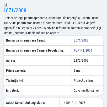
L671/2008
Proiect de lege pentru aprobarea Ordonanţei de urgenţã a Guvernului nr.
158/2008 pentru modificarea şi completarea Titlului XI "Rentă viageră
agricolă" din Legea nr.247/2005 privind reforma în domenile proprietăţii şi
justiţiei, precum şi unele măsuri adiacente
Număr de înregistrare Senat:
L671/2008
Număr de înregistrare Camera Deputaților:
PLX141/2009
Adresa:
E272/2008
Prima cameră:
Senat
Tip inițiativă:
Proiect de lege
Inițiatori:
Guvernul României
Avizul Consiliului Legislativ:
1415/12.11.2008