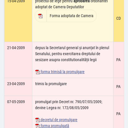
15-04-2009
proiectul de lege pentru
aprobarea
ordonantei
adoptat de Camera Deputatilor
Forma adoptata de Camera
CD
21-04-2009
depus la Secretarul general și anunțat în plenul
Senatului, pentru exercitarea dreptului de
sesizare asupra constitutionalității legii
PA
forma trimisă la promulgare
23-04-2009
trimis la promulgare
PA
07-05-2009
promulgat prin Decret nr. 790/07/05/2009;
devine Legea nr. 172/08/05/2009
PA
decretul de promulgare
forma promulgată