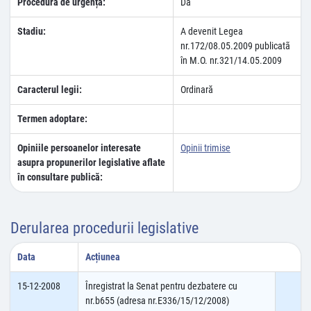
Procedura de urgență:
Da
Stadiu:
A devenit Legea
nr.172/08.05.2009 publicatã
în M.O. nr.321/14.05.2009
Caracterul legii:
Ordinară
Termen adoptare:
Opiniile persoanelor interesate
Opinii trimise
asupra propunerilor legislative aflate
în consultare publică:
Derularea procedurii legislative
Data
Acțiunea
15-12-2008
Înregistrat la Senat pentru dezbatere cu
nr.b655 (adresa nr.E336/15/12/2008)