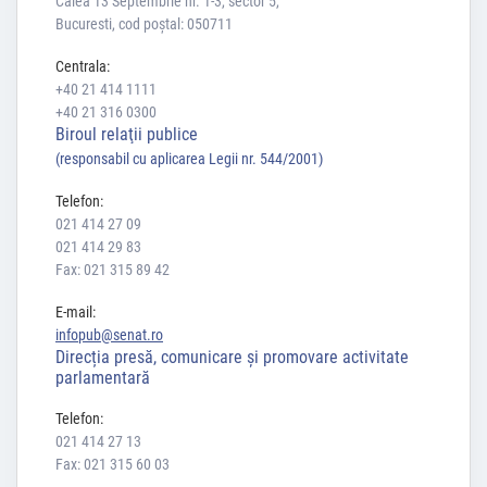
Calea 13 Septembrie nr. 1-3, sector 5,
Bucuresti, cod poștal: 050711
Centrala:
+40 21 414 1111
+40 21 316 0300
Biroul relaţii publice
(responsabil cu aplicarea Legii nr. 544/2001)
Telefon:
021 414 27 09
021 414 29 83
Fax: 021 315 89 42
E-mail:
infopub@senat.ro
Direcția presă, comunicare și promovare activitate
parlamentară
Telefon:
021 414 27 13
Fax: 021 315 60 03