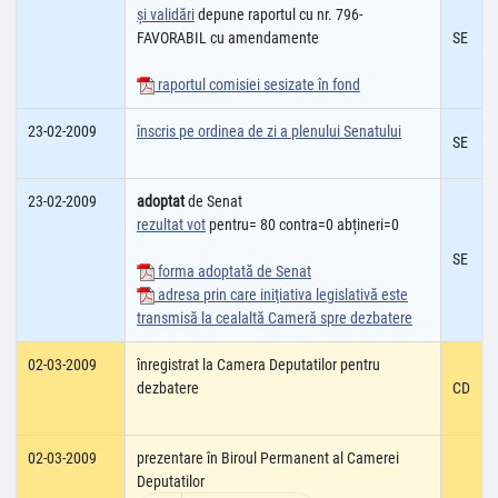
şi validări
depune raportul cu nr. 796-
FAVORABIL cu amendamente
SE
raportul comisiei sesizate în fond
23-02-2009
înscris pe ordinea de zi a plenului Senatului
SE
23-02-2009
adoptat
de Senat
rezultat vot
pentru= 80 contra=0 abțineri=0
SE
forma adoptată de Senat
adresa prin care iniţiativa legislativă este
transmisă la cealaltă Cameră spre dezbatere
02-03-2009
înregistrat la Camera Deputatilor pentru
dezbatere
CD
02-03-2009
prezentare în Biroul Permanent al Camerei
Deputatilor