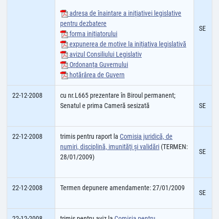
adresa de înaintare a iniţiativei legislative
pentru dezbatere
SE
forma iniţiatorului
expunerea de motive la iniţiativa legislativă
avizul Consiliului Legislativ
Ordonanţa Guvernului
hotărârea de Guvern
22-12-2008
cu nr.L665 prezentare în Biroul permanent;
Senatul e prima Cameră sesizată
SE
22-12-2008
trimis pentru raport la
Comisia juridică, de
numiri, disciplină, imunităţi şi validări
(TERMEN:
SE
28/01/2009)
22-12-2008
Termen depunere amendamente: 27/01/2009
SE
22-12-2008
trimis pentru aviz la
Comisia pentru