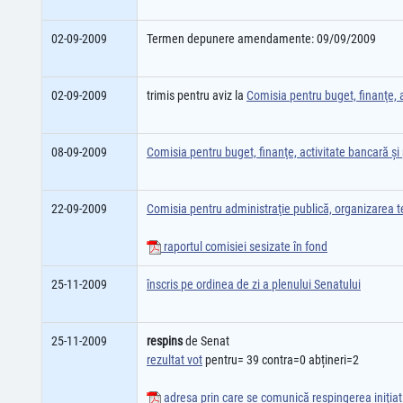
02-09-2009
Termen depunere amendamente: 09/09/2009
02-09-2009
trimis pentru aviz la
Comisia pentru buget, finanţe, a
08-09-2009
Comisia pentru buget, finanţe, activitate bancară şi 
22-09-2009
Comisia pentru administraţie publică, organizarea ter
raportul comisiei sesizate în fond
25-11-2009
înscris pe ordinea de zi a plenului Senatului
25-11-2009
respins
de Senat
rezultat vot
pentru= 39 contra=0 abțineri=2
adresa prin care se comunică respingerea iniţiati