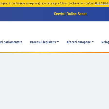
avigând în continuare, vă exprimați acordul asupra folosiri cookie-urilor conform
OUG 13/24.
Servicii Online Senat
uri parlamentare
Procesul legislativ
Afaceri europene
Relaţ