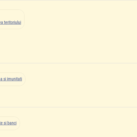
 teritoriului
a si imunitati
e si banci