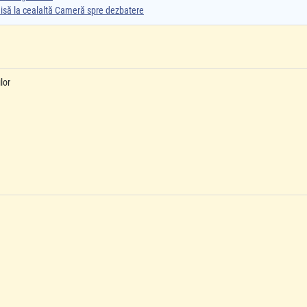
smisă la cealaltă Cameră spre dezbatere
lor