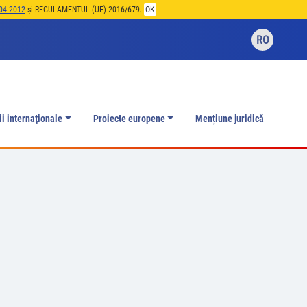
04.2012
și REGULAMENTUL (UE) 2016/679.
OK
RO
ii internaţionale
Proiecte europene
Mențiune juridică