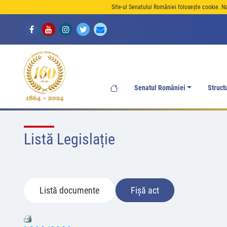
Site-ul Senatului României folosește cookie. N
Senatul României
Struct
Listă Legislație
Listă documente
Fișă act