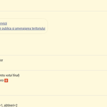
rvicii
 publica si amenajarea teritoriului
lor
ru votul final
)
ideo
=1, abtineri=2