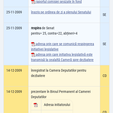
raportul comisiei sesizate în fond
25-11-2009
înscris pe ordinea de zi a plenului Senatului
SE
25-11-2009
respins
de Senat
pentru= 25, contra=22, abțineri=4
adresa prin care se comunică respingerea
SE
iniţiativei legislative
adresa prin care iniţiativa legislativă este
transmisă la cealaltă Cameră spre dezbatere
14-12-2009
înregistrat la Camera Deputatilor pentru
dezbatere
CD
14-12-2009
prezentare în Biroul Permanent al Camerei
Deputatilor
Adresa initiatorului
CD