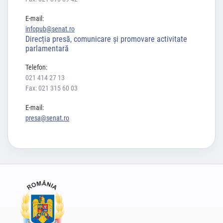
E-mail:
infopub@senat.ro
Direcția presă, comunicare și promovare activitate
parlamentară
Telefon:
021 414 27 13
Fax: 021 315 60 03
E-mail:
presa@senat.ro