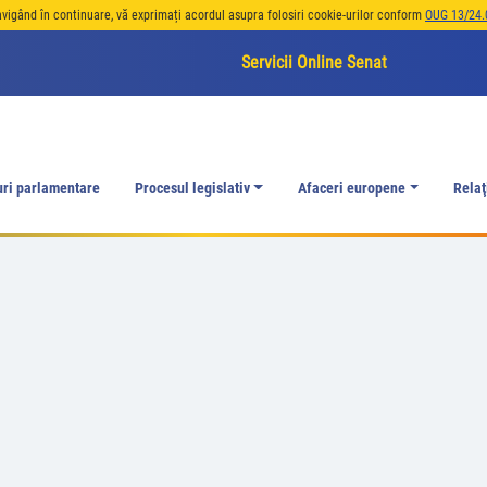
avigând în continuare, vă exprimați acordul asupra folosiri cookie-urilor conform
OUG 13/24.
Servicii Online Senat
uri parlamentare
Procesul legislativ
Afaceri europene
Relaţ