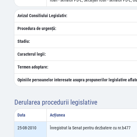
Ioan - senator PD-L; Secăşan Iosif - senator PD-L; Ud
Avizul Consiliului Legislativ:
Procedura de urgență:
Stadiu:
Caracterul legii:
Termen adoptare:
Opiniile persoanelor interesate asupra propunerilor legislative aflat
Derularea procedurii legislative
Data
Acțiunea
25-08-2010
Înregistrat la Senat pentru dezbatere cu nr.b477