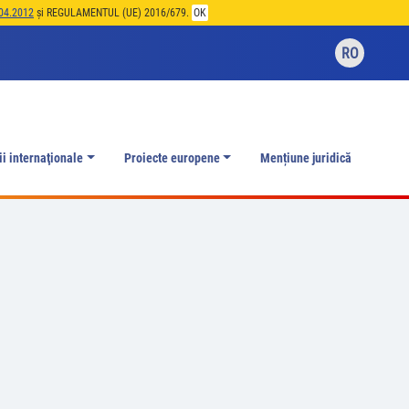
04.2012
și REGULAMENTUL (UE) 2016/679.
OK
RO
ii internaţionale
Proiecte europene
Mențiune juridică