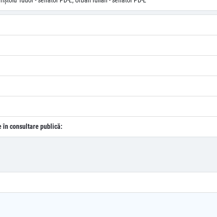
riştoiu Tudor - senator PD-L; Urban Iulian - senator PD-L
e în consultare publică: