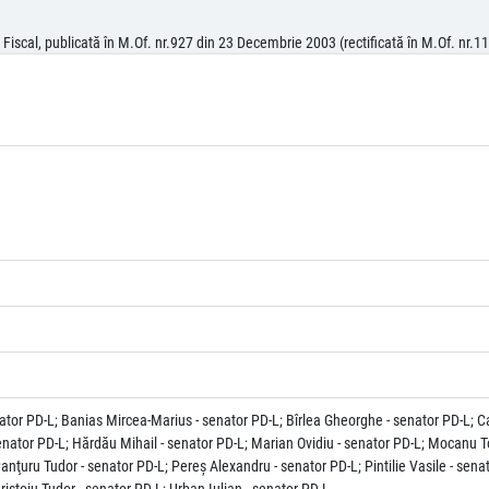
iscal, publicată în M.Of. nr.927 din 23 Decembrie 2003 (rectificată în M.Of. nr.112
enator PD-L; Banias Mircea-Marius - senator PD-L; Bîrlea Gheorghe - senator PD-L; 
senator PD-L; Hărdău Mihail - senator PD-L; Marian Ovidiu - senator PD-L; Mocanu T
Panţuru Tudor - senator PD-L; Pereş Alexandru - senator PD-L; Pintilie Vasile - sena