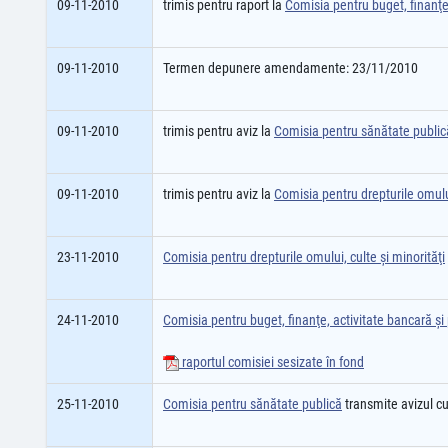
09-11-2010
trimis pentru raport la
Comisia pentru buget, finanţe,
09-11-2010
Termen depunere amendamente: 23/11/2010
09-11-2010
trimis pentru aviz la
Comisia pentru sănătate public
09-11-2010
trimis pentru aviz la
Comisia pentru drepturile omului
23-11-2010
Comisia pentru drepturile omului, culte şi minorităţi
24-11-2010
Comisia pentru buget, finanţe, activitate bancară şi 
raportul comisiei sesizate în fond
25-11-2010
Comisia pentru sănătate publică
transmite avizul c