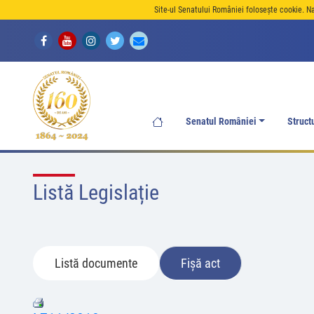
Site-ul Senatului României folosește cookie. N
Senatul României
Struct
Listă Legislație
Listă documente
Fișă act