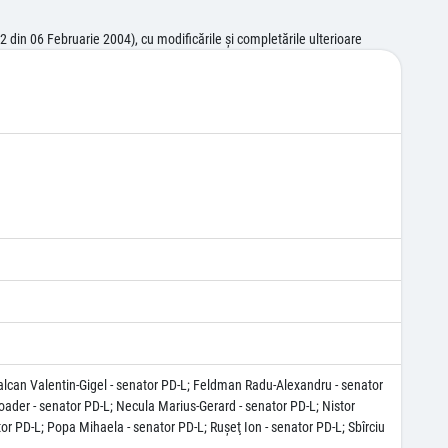
 din 06 Februarie 2004), cu modificările şi completările ulterioare
Calcan Valentin-Gigel - senator PD-L; Feldman Radu-Alexandru - senator
oader - senator PD-L; Necula Marius-Gerard - senator PD-L; Nistor
tor PD-L; Popa Mihaela - senator PD-L; Ruşeţ Ion - senator PD-L; Sbîrciu