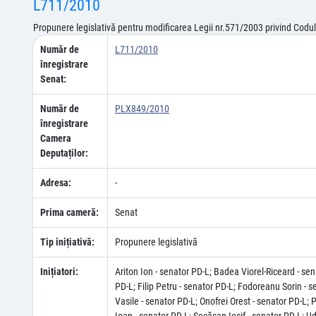
L711/2010
Propunere legislativă pentru modificarea Legii nr.571/2003 privind Codul F
Număr de
L711/2010
înregistrare
Senat:
Număr de
PLX849/2010
înregistrare
Camera
Deputaților:
Adresa:
-
Prima cameră:
Senat
Tip inițiativă:
Propunere legislativă
Inițiatori:
Ariton Ion - senator PD-L; Badea Viorel-Riceard - s
PD-L; Filip Petru - senator PD-L; Fodoreanu Sorin - 
Vasile - senator PD-L; Onofrei Orest - senator PD-L; 