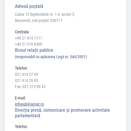
Adresă poştală
Calea 13 Septembrie nr. 1-3, sector 5,
Bucuresti, cod poștal: 050711
Centrala:
+40 21 414 1111
+40 21 316 0300
Biroul relaţii publice
(responsabil cu aplicarea Legii nr. 544/2001)
Telefon:
021 414 27 09
021 414 29 83
Fax: 021 315 89 42
E-mail:
infopub@senat.ro
Direcția presă, comunicare și promovare activitate
parlamentară
Telefon: