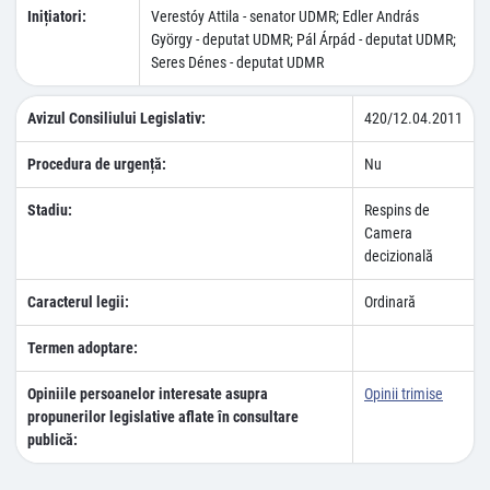
Inițiatori:
Verestóy Attila - senator UDMR; Edler András
György - deputat UDMR; Pál Árpád - deputat UDMR;
Seres Dénes - deputat UDMR
Avizul Consiliului Legislativ:
420/12.04.2011
Procedura de urgență:
Nu
Stadiu:
Respins de
Camera
decizională
Caracterul legii:
Ordinară
Termen adoptare:
Opiniile persoanelor interesate asupra
Opinii trimise
propunerilor legislative aflate în consultare
publică: