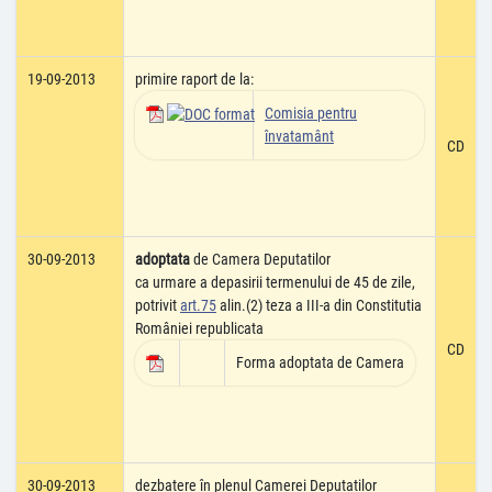
19-09-2013
primire raport de la:
Comisia pentru
învatamânt
CD
30-09-2013
adoptata
de Camera Deputatilor
ca urmare a depasirii termenului de 45 de zile,
potrivit
art.75
alin.(2) teza a III-a din Constitutia
României republicata
CD
Forma adoptata de Camera
30-09-2013
dezbatere în plenul Camerei Deputatilor