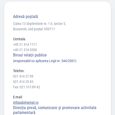
Adresă poştală
Calea 13 Septembrie nr. 1-3, sector 5,
Bucuresti, cod poștal: 050711
Centrala:
+40 21 414 1111
+40 21 316 0300
Biroul relaţii publice
(responsabil cu aplicarea Legii nr. 544/2001)
Telefon:
021 414 27 09
021 414 29 83
Fax: 021 315 89 42
E-mail:
infopub@senat.ro
Direcția presă, comunicare și promovare activitate
parlamentară