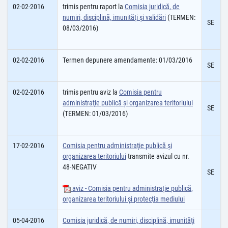
02-02-2016
trimis pentru raport la
Comisia juridică, de
numiri, disciplină, imunităţi şi validări
(TERMEN:
SE
08/03/2016)
02-02-2016
Termen depunere amendamente: 01/03/2016
SE
02-02-2016
trimis pentru aviz la
Comisia pentru
administraţie publică şi organizarea teritoriului
SE
(TERMEN: 01/03/2016)
17-02-2016
Comisia pentru administraţie publică şi
organizarea teritoriului
transmite avizul cu nr.
48-NEGATIV
SE
aviz - Comisia pentru administraţie publică,
organizarea teritoriului şi protecţia mediului
05-04-2016
Comisia juridică, de numiri, disciplină, imunităţi