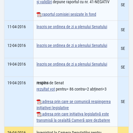
şi validări
depune raportul cu nr. 41-NEGATIV
SE
raportul comisiei sesizate în fond
11-04-2016
înscris pe ordinea de zi a plenului Senatului
SE
12-04-2016
înscris pe ordinea de zi a plenului Senatului
SE
19-04-2016
înscris pe ordinea de zi a plenului Senatului
SE
19-04-2016
respins
de Senat
rezultat vot
pentru= 86 contra=2 abțineri=3
adresa prin care se comunică respingerea
SE
iniţiativei legislative
adresa prin care iniţiativa legislativă este
transmisă la cealaltă Cameră spre dezbatere
26-04-2016
înregistrat la Camera Deputatilor pentru