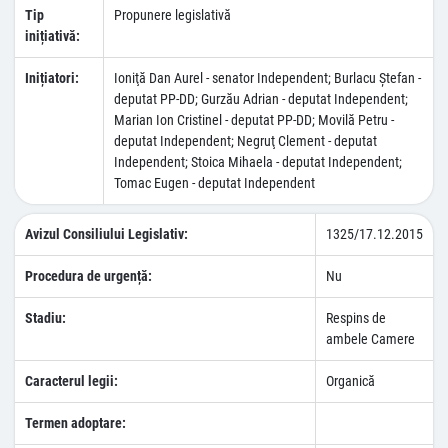
Tip
Propunere legislativă
inițiativă:
Inițiatori:
Ioniţă Dan Aurel - senator Independent; Burlacu Ştefan -
deputat PP-DD; Gurzău Adrian - deputat Independent;
Marian Ion Cristinel - deputat PP-DD; Movilă Petru -
deputat Independent; Negruţ Clement - deputat
Independent; Stoica Mihaela - deputat Independent;
Tomac Eugen - deputat Independent
Avizul Consiliului Legislativ:
1325/17.12.2015
Procedura de urgență:
Nu
Stadiu:
Respins de
ambele Camere
Caracterul legii:
Organică
Termen adoptare: