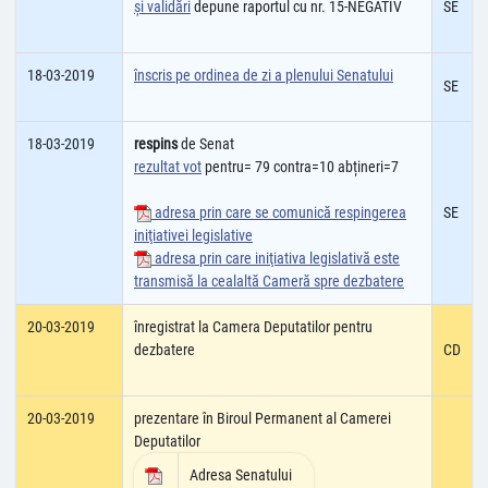
şi validări
depune raportul cu nr. 15-NEGATIV
SE
18-03-2019
înscris pe ordinea de zi a plenului Senatului
SE
18-03-2019
respins
de Senat
rezultat vot
pentru= 79 contra=10 abțineri=7
adresa prin care se comunică respingerea
SE
iniţiativei legislative
adresa prin care iniţiativa legislativă este
transmisă la cealaltă Cameră spre dezbatere
20-03-2019
înregistrat la Camera Deputatilor pentru
dezbatere
CD
20-03-2019
prezentare în Biroul Permanent al Camerei
Deputatilor
Adresa Senatului