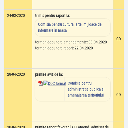
24-03-2020
trimis pentru raport la:
Comisia pentru cultura, arte, mijloace de
informare în masa
CD
termen depunere amendamente: 08.04.2020
termen depunere raport: 22.04.2020
28-04-2020
primire aviz de la:
Comisia pentru
administratie publica si
CD
amenajarea teritoriului
30-04-2020
primire raport favorabil (11 amend. admise) de