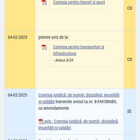
Comisia pentru tineret și sport
CD
04-02-2025
primire aviz de la:
Comisia pentru transporturi si
infrastructura
CD
-
Anexa 3/24
04-02-2025
Comisia juridică, de numiri, disciplină, imunităţi
şi validări
transmite avizul cu nr. 8-FAVORABIL
cu amendamente
SE
aviz - Comisia juridică, de numiri, disciplină,
imunităţi şi validări