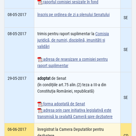
raportul comisiei sesizate în fond
08-05-2017
înscris pe ordinea de zi a plenului Senatului
SE
08-05-2017
trimis pentru raport suplimentar la
Comisia
juridică, de numiri, disciplină, imunităţi şi
validări
SE
adresa de resesizare a comisiei pentru
raport suplimentar
29-05-2017
adoptat
de Senat
(în condiţiile art.75 alin.(2) teza a III-a din
Constituţia României, republicată)
SE
forma adoptată de Senat
adresa prin care iniţiativa legislativă este
transmisă la cealaltă Cameră spre dezbatere
06-06-2017
înregistrat la Camera Deputatilor pentru
dezbatere
CD