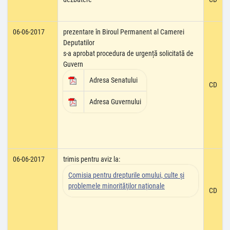
06-06-2017
prezentare în Biroul Permanent al Camerei
Deputatilor
s-a aprobat procedura de urgență solicitată de
Guvern
Adresa Senatului
CD
Adresa Guvernului
06-06-2017
trimis pentru aviz la:
Comisia pentru drepturile omului, culte şi
problemele minorităţilor naţionale
CD