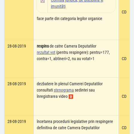
Comisia juridică, de disciplină şi
imunităţi
CD
face parte din categoria legilor organice
28-08-2019
respins
de catre Camera Deputatilor
rezultat vot
(pentru respingere): pentru=177,
contra=1, abtineri=2, nu au votat=1
CD
28-08-2019
dezbatere în plenul Camerei Deputatilor
consultati
stenograma
sedintei sau
înregistrarea video
CD
28-08-2019
încetarea procedurii legislative prin respingere
definitiva de catre Camera Deputatilor
CD