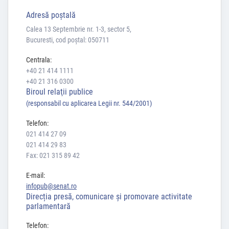
Adresă poştală
Calea 13 Septembrie nr. 1-3, sector 5,
Bucuresti, cod poștal: 050711
Centrala:
+40 21 414 1111
+40 21 316 0300
Biroul relaţii publice
(responsabil cu aplicarea Legii nr. 544/2001)
Telefon:
021 414 27 09
021 414 29 83
Fax: 021 315 89 42
E-mail:
infopub@senat.ro
Direcția presă, comunicare și promovare activitate
parlamentară
Telefon: