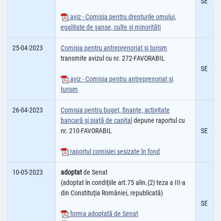
SE
aviz - Comisia pentru drepturile omului,
egalitate de şanse, culte şi minorităţi
25-04-2023
Comisia pentru antreprenoriat și turism
transmite avizul cu nr. 272-FAVORABIL
SE
aviz - Comisia pentru antreprenoriat și
turism
26-04-2023
Comisia pentru buget, finanţe, activitate
bancară şi piaţă de capital
depune raportul cu
nr. 210-FAVORABIL
SE
raportul comisiei sesizate în fond
10-05-2023
adoptat
de Senat
(adoptat în condiţiile art.75 alin.(2) teza a III-a
din Constituţia României, republicată)
SE
forma adoptată de Senat