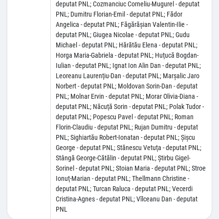
deputat PNL; Cozmanciuc Corneliu-Mugurel - deputat
PNL; Dumitru Florian-Emil - deputat PNL; Fădor
Angelica - deputat PNL; Făgărăşian Valentin-Ilie -
deputat PNL; Giugea Nicolae - deputat PNL; Gudu
Michael - deputat PNL; Hărătău Elena - deputat PNL;
Horga Maria-Gabriela - deputat PNL; Huţucă Bogdan-
Iulian - deputat PNL; Ignat Ion Alin Dan - deputat PNL;
Leoreanu Laurenţiu-Dan - deputat PNL; Marşalic Jaro
Norbert - deputat PNL; Moldovan Sorin-Dan - deputat
PNL; Molnar Ervin - deputat PNL; Morar Olivia-Diana -
deputat PNL; Năcuţă Sorin - deputat PNL; Polak Tudor -
deputat PNL; Popescu Pavel - deputat PNL; Roman
Florin-Claudiu - deputat PNL; Rujan Dumitru - deputat
PNL; Sighiartău Robert-Ionatan - deputat PNL; Şişcu
George - deputat PNL; Stănescu Vetuţa - deputat PNL;
Stângă George-Cătălin - deputat PNL; Ştirbu Gigel-
Sorinel - deputat PNL; Stoian Maria - deputat PNL; Stroe
Ionuţ-Marian - deputat PNL; Thellmann Christine -
deputat PNL; Turcan Raluca - deputat PNL; Vecerdi
Cristina-Agnes - deputat PNL; Vîlceanu Dan - deputat
PNL