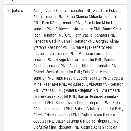
Inițiatori:
Achiţei Vasile-Cristian - senator PNL; Anastase Roberta-
Alma - senator PNL; Banu Claudia-Mihaela - senator
PNL; Bica Dănuţ - senator PNL; Bîca Iulian-Mihail -
senator PNL; Brătescu Liviu - senator PNL; Bumb Sorin-
Ioan - senator PNL; Cîţu Florin-Vasile - senator PNL;
Fenechiu Cătălin-Daniel - senator PNL; Gorghiu Alina-
Ştefania - senator PNL; Guran Virgil - senator PNL;
Iordache Ion - senator PNL; Muntean Lucica Dina -
senator PNL; Neagu Nicolae - senator PNL; Pandea
Ciprian - senator PNL; Pauliuc Nicoleta - senator PNL;
Potecă Vasilică - senator PNL; Pufu Vlad-Mircea -
senator PNL; Ţapu Nazare Eugen - senator PNL; Veştea
Mihail - senator PNL; Voiculescu Liviu-Dumitru - senator
PNL; Atanasiu Onuţ Valeriu - deputat PNL; Avrămescu
Gabriel-Ioan - deputat PNL; Barcari Rodica-Luminiţa -
deputat PNL; Bîlcea Ovidiu-Sergiu - deputat PNL; Bota
Călin-Ioan - deputat PNL; Buican Cristian - deputat PNL;
Burciu Cristina - deputat PNL; Calista Mara-Daniela -
deputat PNL; Cazan Laurenţiu-Nicolae - deputat PNL;
Ciofu Cătălina - deputat PNL; Cozma Adrian-Felician -