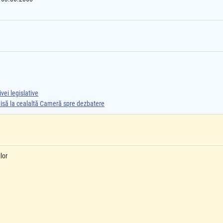
vei legislative
smisă la cealaltă Cameră spre dezbatere
lor