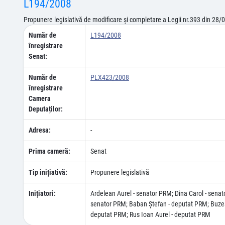
L194/2008
Propunere legislativă de modificare şi completare a Legii nr.393 din 28/09
Număr de
L194/2008
înregistrare
Senat:
Număr de
PLX423/2008
înregistrare
Camera
Deputaților:
Adresa:
-
Prima cameră:
Senat
Tip inițiativă:
Propunere legislativă
Inițiatori:
Ardelean Aurel - senator PRM; Dina Carol - senat
senator PRM; Baban Ştefan - deputat PRM; Buzea 
deputat PRM; Rus Ioan Aurel - deputat PRM