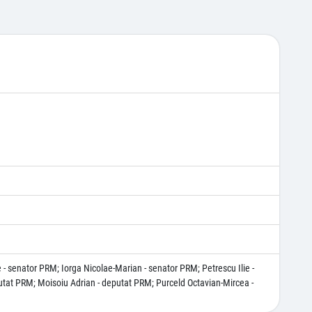
 - senator PRM; Iorga Nicolae-Marian - senator PRM; Petrescu Ilie -
utat PRM; Moisoiu Adrian - deputat PRM; Purceld Octavian-Mircea -