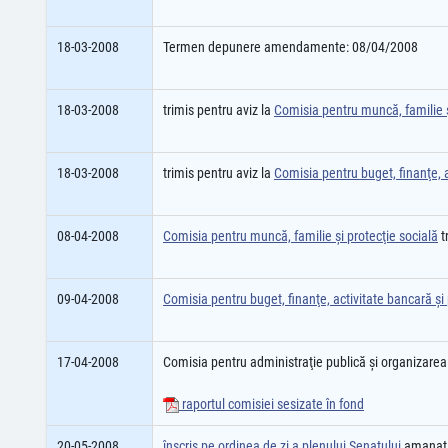
18-03-2008
Termen depunere amendamente: 08/04/2008
18-03-2008
trimis pentru aviz la
Comisia pentru muncă, familie ş
18-03-2008
trimis pentru aviz la
Comisia pentru buget, finanţe, a
08-04-2008
Comisia pentru muncă, familie şi protecţie socială
t
09-04-2008
Comisia pentru buget, finanţe, activitate bancară şi 
17-04-2008
Comisia pentru administraţie publică şi organizarea 
raportul comisiei sesizate în fond
20-05-2008
înscris pe ordinea de zi a plenului Senatului
amanat 