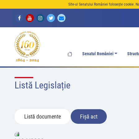
Site-ul Senatului României folosește cookie. N
Senatul României
Struct
Listă Legislație
Listă documente
Fișă act