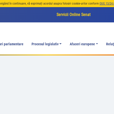
avigând în continuare, vă exprimați acordul asupra folosiri cookie-urilor conform
OUG 13/24.
Servicii Online Senat
uri parlamentare
Procesul legislativ
Afaceri europene
Relaţ