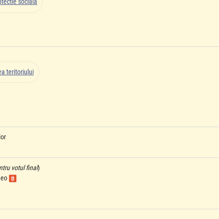
tectie sociala
 teritoriului
lor
ru votul final
)
ideo