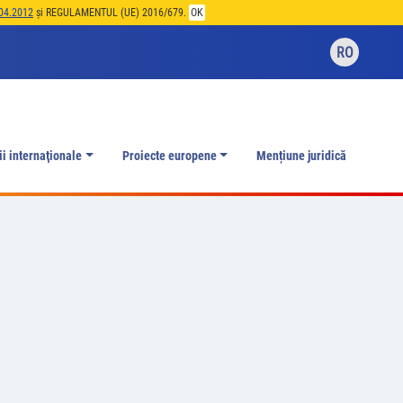
04.2012
și REGULAMENTUL (UE) 2016/679.
OK
RO
ii internaţionale
Proiecte europene
Mențiune juridică