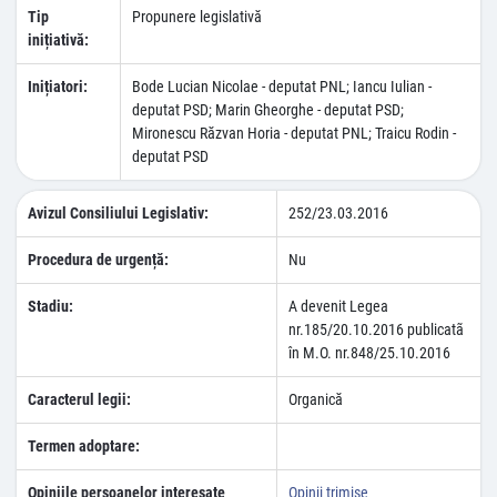
Tip
Propunere legislativă
inițiativă:
Inițiatori:
Bode Lucian Nicolae - deputat PNL; Iancu Iulian -
deputat PSD; Marin Gheorghe - deputat PSD;
Mironescu Răzvan Horia - deputat PNL; Traicu Rodin -
deputat PSD
Avizul Consiliului Legislativ:
252/23.03.2016
Procedura de urgență:
Nu
Stadiu:
A devenit Legea
nr.185/20.10.2016 publicatã
în M.O. nr.848/25.10.2016
Caracterul legii:
Organică
Termen adoptare:
Opiniile persoanelor interesate
Opinii trimise