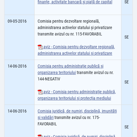
finanţe, activitate bancară şi piaţă de capital
SE
09-05-2016
Comisia pentru dezvoltare regională,
administrarea activelor statului şi privatizare
transmite avizul cu nr. 115-FAVORABIL
SE
aviz - Comisia pentru dezvoltare regională,
administrarea activelor statului și privatizare
14-06-2016
Comisia pentru administraţie publică şi
organizarea teritoriului
transmite avizul cu nr.
144-NEGATIV
SE
aviz - Comisia pentru administraţie publică,
organizarea teritoriului şi protecţia mediului
14-06-2016
Comisia juridică, de numiri, disciplină, imunităţi
şi validări
transmite avizul cu nr. 175-
FAVORABIL
SE
aviz - Comisia juridică, de numiri, disciplină,