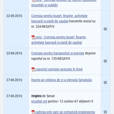
imunităţi şi validări
22-06-2016
Comisia pentru buget, finanţe, activitate
bancară şi piaţă de capital
transmite avizul cu
nr. 324-NEGATIV
SE
aviz - Comisia pentru buget, finanţe,
activitate bancară şi piaţă de capital
23-06-2016
Comisia pentru transporturi şi energie
depune
raportul cu nr. 135-NEGATIV
SE
raportul comisiei sesizate în fond
27-06-2016
înscris pe ordinea de zi a plenului Senatului
SE
27-06-2016
respins
de Senat
rezultat vot
pentru= 12 contra=67 abțineri=5
adresa prin care se comunică respingerea
SE