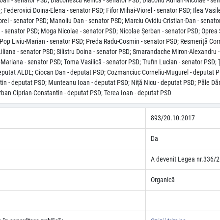
Ioan - senator PSD; Diaconescu Renică - senator PSD; Diaconu Adrian-Nicolae - sen
ederovici Doina-Elena - senator PSD; Fifor Mihai-Viorel - senator PSD; Ilea Vasile 
rel - senator PSD; Manoliu Dan - senator PSD; Marciu Ovidiu-Cristian-Dan - senat
 - senator PSD; Moga Nicolae - senator PSD; Nicolae Şerban - senator PSD; Oprea S
op Liviu-Marian - senator PSD; Preda Radu-Cosmin - senator PSD; Resmeriță Cornel-
iliana - senator PSD; Silistru Doina - senator PSD; Smarandache Miron-Alexandru 
-Mariana - senator PSD; Toma Vasilică - senator PSD; Trufin Lucian - senator PSD
 deputat ALDE; Ciocan Dan - deputat PSD; Cozmanciuc Corneliu-Mugurel - deputat PN
stin - deputat PSD; Munteanu Ioan - deputat PSD; Niţă Nicu - deputat PSD; Păle Dăn
ban Ciprian-Constantin - deputat PSD; Terea Ioan - deputat PSD
893/20.10.2017
Da
A devenit Legea nr.336/2
Organică