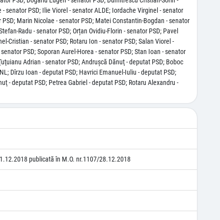
ator PSD; Dogariu Eugen - senator PSD; Dumitrescu Cristian-Sorin -
- senator PSD; Ilie Viorel - senator ALDE; Iordache Virginel - senator
or PSD; Marin Nicolae - senator PSD; Matei Constantin-Bogdan - senator
tefan-Radu - senator PSD; Orțan Ovidiu-Florin - senator PSD; Pavel
Cristian - senator PSD; Rotaru Ion - senator PSD; Salan Viorel -
- senator PSD; Soporan Aurel-Horea - senator PSD; Stan Ioan - senator
; Ţuţuianu Adrian - senator PSD; Andruşcă Dănuţ - deputat PSD; Boboc
L; Dîrzu Ioan - deputat PSD; Havrici Emanuel-Iuliu - deputat PSD;
uţ - deputat PSD; Petrea Gabriel - deputat PSD; Rotaru Alexandru -
1.12.2018 publicatã în M.O. nr.1107/28.12.2018