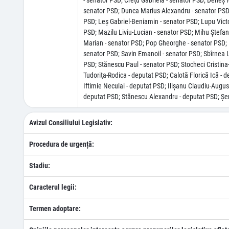
- senator PSD; Creţu Gabriela - senator PSD; Deneş 
senator PSD; Dunca Marius-Alexandru - senator PSD; F
PSD; Leș Gabriel-Beniamin - senator PSD; Lupu Victo
PSD; Mazilu Liviu-Lucian - senator PSD; Mihu Ștefan
Marian - senator PSD; Pop Gheorghe - senator PSD; P
senator PSD; Savin Emanoil - senator PSD; Sbîrnea L
PSD; Stănescu Paul - senator PSD; Stocheci Cristina
Tudoriţa-Rodica - deputat PSD; Calotă Florică Ică -
Iftimie Neculai - deputat PSD; Ilişanu Claudiu-Augu
deputat PSD; Stănescu Alexandru - deputat PSD; Şer
Avizul Consiliului Legislativ:
Procedura de urgență:
Stadiu:
Caracterul legii:
Termen adoptare: