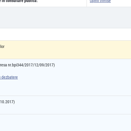
e în consultare publică:
Opinii trimise
lor
adresa nr.bpi344/2017/12/09/2017)
ru dezbatere
9.10.2017)