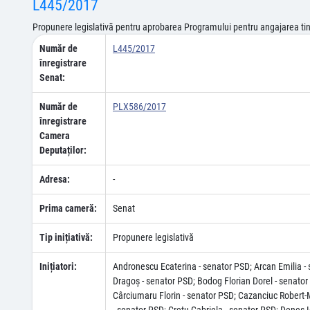
L445/2017
Propunere legislativă pentru aprobarea Programului pentru angajarea tiner
Număr de
L445/2017
înregistrare
Senat:
Număr de
PLX586/2017
înregistrare
Camera
Deputaților:
Adresa:
-
Prima cameră:
Senat
Tip inițiativă:
Propunere legislativă
Inițiatori:
Andronescu Ecaterina - senator PSD; Arcan Emilia -
Dragoș - senator PSD; Bodog Florian Dorel - senator 
Cârciumaru Florin - senator PSD; Cazanciuc Robert-M