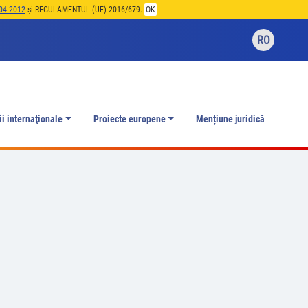
04.2012
și REGULAMENTUL (UE) 2016/679.
OK
RO
ii internaţionale
Proiecte europene
Mențiune juridică