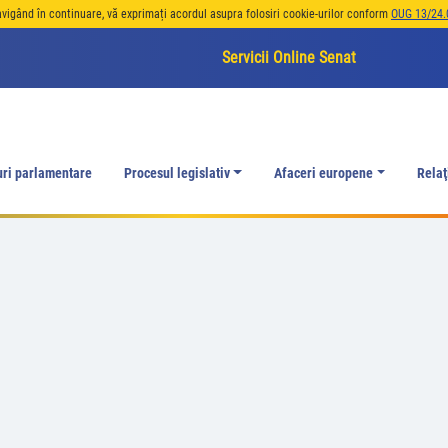
avigând în continuare, vă exprimați acordul asupra folosiri cookie-urilor conform
OUG 13/24.
Servicii Online Senat
uri parlamentare
Procesul legislativ
Afaceri europene
Relaţ