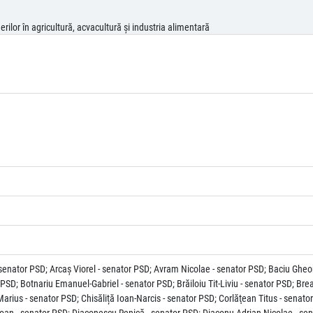
ilor în agricultură, acvacultură şi industria alimentară
 senator PSD; Arcaş Viorel - senator PSD; Avram Nicolae - senator PSD; Baciu Ghe
PSD; Botnariu Emanuel-Gabriel - senator PSD; Brăiloiu Tit-Liviu - senator PSD; Bre
arius - senator PSD; Chisăliță Ioan-Narcis - senator PSD; Corlăţean Titus - sena