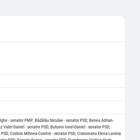
orghe - senator PMP; Bădălău Niculae - senator PSD; Benea Adrian-
az Valer-Daniel - senator PSD; Butunoi Ionel-Daniel - senator PSD;
tor PSD; Costoiu Mihnea-Cosmin - senator PSD; Craioveanu Elena-Lavinia