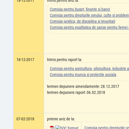
18-12-2017
trimis pentru aviz la:
Comisia pentru buget, finante si banci
Comisia pentru drepturile omului, culte si problem
Comisia juridica, de disciplina si imunitati
Comisia pentru egalitatea de sanse pentru femei s
18-12-2017
trimis pentru raport la:
Comisia pentru agricultura, silvicultura, industrie a
Comisia pentru munca si protectie sociala
termen depunere amendamente: 28.12.2017
termen depunere raport: 06.02.2018
07-02-2018
primire aviz de la:
Comisia pentru drepturile om