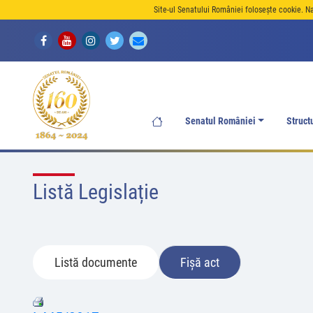
Site-ul Senatului României folosește cookie. N
Senatul României
Struct
Listă Legislație
Listă documente
Fișă act