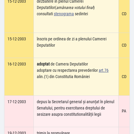
15-12-2003
dezbatere în plenul Camerei
Deputatilor(
amânarea votului final
)
consultati
stenograma
sedintei
CD
15-12-2003
înscris pe ordinea de zi a plenului Camerei
Deputatilor
CD
16-12-2003
adoptat
de Camera Deputatilor
adoptare cu respectarea prevederilor
art.76
alin.(1) din Constitutia României
CD
17-12-2003
depus la Secretarul general și anunțat în plenul
Senatului, pentru exercitarea dreptului de
PA
sesizare asupra constitutionalității legii
19-12-2003
trimis la promulgare