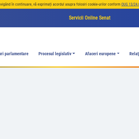
avigând în continuare, vă exprimați acordul asupra folosiri cookie-urilor conform
OUG 13/24.
Servicii Online Senat
uri parlamentare
Procesul legislativ
Afaceri europene
Relaţ