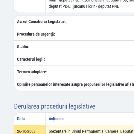
Ioan - deputat PSD; Rizea Cristian - deputat PSD; S
deputat PD-L; Ţurcanu Florin - deputat PNL
Avizul Consiliului Legislativ:
Procedura de urgență:
Stadiu:
Caracterul legii:
Termen adoptare:
Opiniile persoanelor interesate asupra propunerilor legislative aflat
Derularea procedurii legislative
Data
Acțiunea
26-10-2009
prezentare în Biroul Permanent al Camerei Deputati