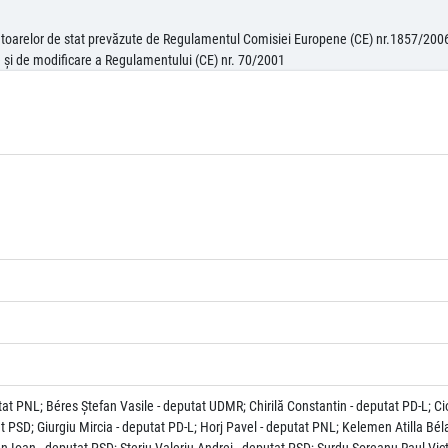
jutoarelor de stat prevăzute de Regulamentul Comisiei Europene (CE) nr.1857/2006 de
le şi de modificare a Regulamentului (CE) nr. 70/2001
at PNL; Béres Ştefan Vasile - deputat UDMR; Chirilă Constantin - deputat PD-L; C
at PSD; Giurgiu Mircia - deputat PD-L; Horj Pavel - deputat PNL; Kelemen Atilla 