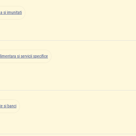
a si imunitati
limentara si servicii specifice
e si banci