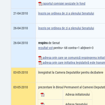
raportul comisiei sesizate în fond
21-04-2010
înscris pe ordinea de zi a plenului Senatului
26-04-2010
înscris pe ordinea de zi a plenului Senatului
26-04-2010
respins
de Senat
rezultat vot
pentru= 68 contra=1 abțineri=3
adresa prin care se comunică respingerea iniţiati
adresa prin care iniţiativa legislativă este tran
03-05-2010
înregistrat la Camera Deputatilor pentru dezbatere
03-05-2010
prezentare în Biroul Permanent al Camerei Deputati
Adresa initiatorului
Adresa Senatului