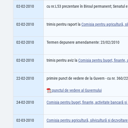
02-02-2010
cu nr.L53 prezentare în Biroul permanent; Senatul 
02-02-2010
trimis pentru raport la
Comisia pentru agricultură, sil
02-02-2010
Termen depunere amendamente: 23/02/2010
02-02-2010
trimis pentru aviz la
Comisia pentru buget, finanţe, a
22-02-2010
primire punct de vedere de la Guvern - cu nr. 360/2
punctul de vedere al Guvernului
24-02-2010
Comisia pentru buget, finanţe, activitate bancară şi 
02-03-2010
Comisia pentru agricultură, silvicultură şi dezvoltare