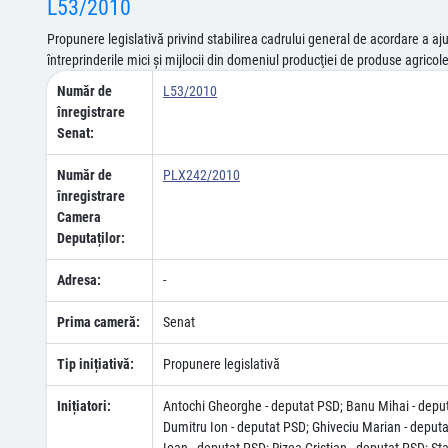
L53/2010
Propunere legislativă privind stabilirea cadrului general de acordare a a
întreprinderile mici şi mijlocii din domeniul producţiei de produse agrico
Număr de
L53/2010
înregistrare
Senat:
Număr de
PLX242/2010
înregistrare
Camera
Deputaților:
Adresa:
-
Prima cameră:
Senat
Tip inițiativă:
Propunere legislativă
Inițiatori:
Antochi Gheorghe - deputat PSD; Banu Mihai - deput
Dumitru Ion - deputat PSD; Ghiveciu Marian - deput