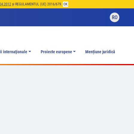
04.2012
și REGULAMENTUL (UE) 2016/679.
OK
RO
ii internaţionale
Proiecte europene
Mențiune juridică