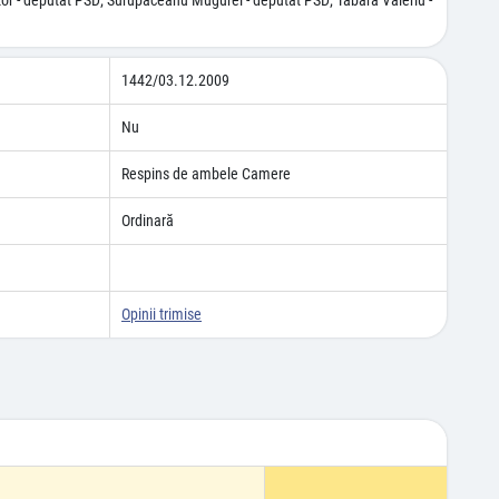
ctor - deputat PSD; Surupăceanu Mugurel - deputat PSD; Tabără Valeriu -
1442/03.12.2009
Nu
Respins de ambele Camere
Ordinară
Opinii trimise