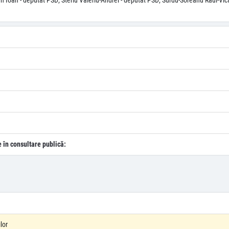
tan Ioan - deputat PSD; Steriu Valeriu-Andrei - deputat PSD; Surdu-Soreanu Raul-Vi
e în consultare publică:
lor