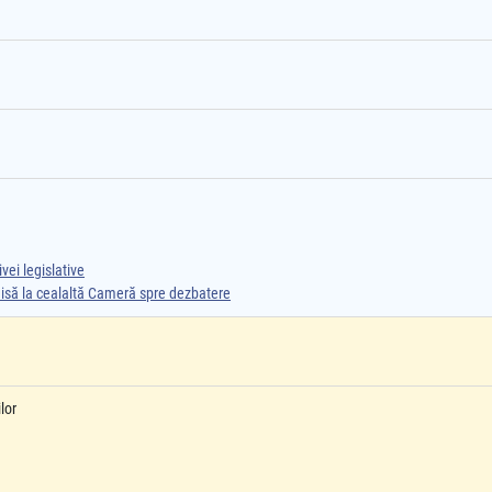
vei legislative
smisă la cealaltă Cameră spre dezbatere
lor