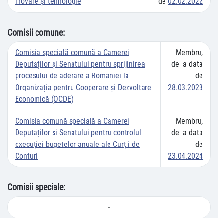
inovare și tehnologie
de
02.02.2022
Comisii comune:
Comisia specială comună a Camerei
Membru,
Deputaților și Senatului pentru sprijinirea
de la data
procesului de aderare a României la
de
Organizația pentru Cooperare și Dezvoltare
28.03.2023
Economică (OCDE)
Comisia comună specială a Camerei
Membru,
Deputaților și Senatului pentru controlul
de la data
execuției bugetelor anuale ale Curții de
de
Conturi
23.04.2024
Comisii speciale:
-