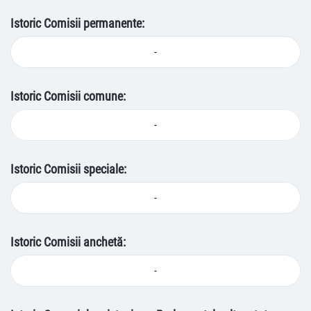
Istoric Comisii permanente:
-
Istoric Comisii comune:
-
Istoric Comisii speciale:
-
Istoric Comisii anchetă:
-