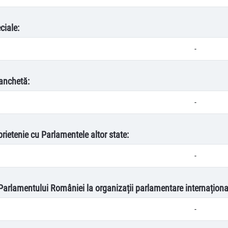
ciale:
-
anchetă:
-
prietenie cu Parlamentele altor state:
-
 Parlamentului României la organizații parlamentare internaționa
-