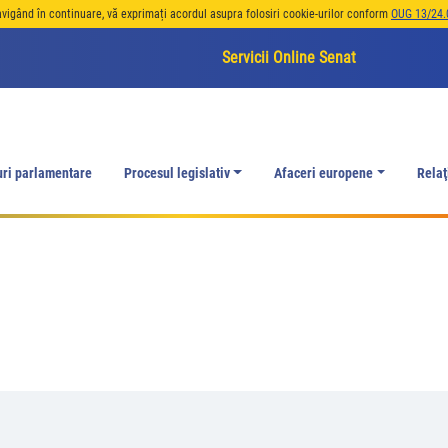
avigând în continuare, vă exprimați acordul asupra folosiri cookie-urilor conform
OUG 13/24.
Servicii Online Senat
uri parlamentare
Procesul legislativ
Afaceri europene
Relaţ