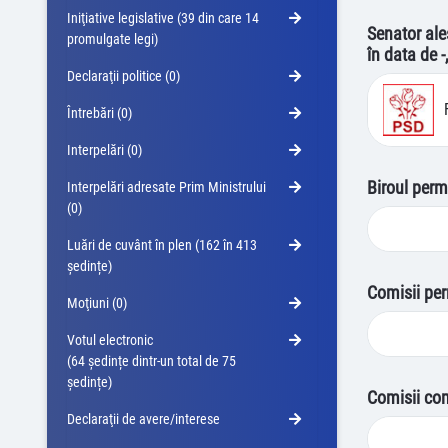
Iniţiative legislative (39 din care 14
Senator ale
promulgate legi)
în data de -
Declaraţii politice (0)
Întrebări (0)
Interpelări (0)
Biroul perm
Interpelări adresate Prim Ministrului
(0)
Luări de cuvânt în plen (162 în 413
ședințe)
Comisii pe
Moţiuni (0)
Votul electronic
(64 ședințe dintr-un total de 75
ședințe)
Comisii co
Declaraţii de avere/interese