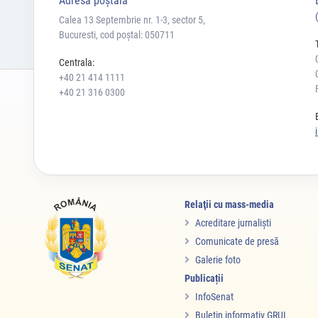
Adresă poştală
Calea 13 Septembrie nr. 1-3, sector 5,
Bucuresti, cod poștal: 050711
Centrala:
+40 21 414 1111
+40 21 316 0300
Relaţii cu mass-media
Acreditare jurnalişti
Comunicate de presă
Galerie foto
Publicații
InfoSenat
Buletin informativ GRUI