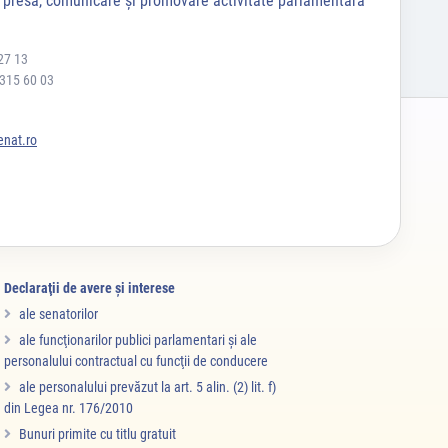
a presă, comunicare și promovare activitate parlamentară
27 13
 315 60 03
nat.ro
Declaraţii de avere şi interese
ale senatorilor
ale funcţionarilor publici parlamentari şi ale
personalului contractual cu funcţii de conducere
ale personalului prevăzut la art. 5 alin. (2) lit. f)
din Legea nr. 176/2010
Bunuri primite cu titlu gratuit