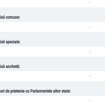
-
isii comune:
-
sii speciale:
-
isii anchetă:
-
uri de prietenie cu Parlamentele altor state:
-