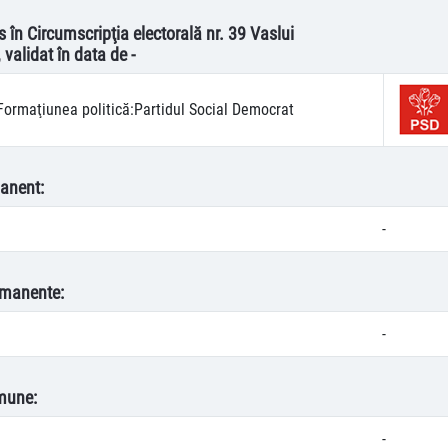
s în Circumscripţia electorală nr. 39 Vaslui
, validat în data de -
Formaţiunea politică:
Partidul Social Democrat
anent:
-
rmanente:
-
mune:
-