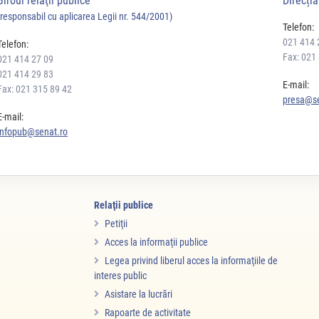
Biroul relaţii publice
Direcți
(responsabil cu aplicarea Legii nr. 544/2001)
Telefon:
021 414 
Telefon:
Fax: 021
021 414 27 09
021 414 29 83
E-mail:
Fax: 021 315 89 42
presa@se
E-mail:
infopub@senat.ro
Relaţii publice
Petiţii
Acces la informaţii publice
Legea privind liberul acces la informaţiile de
interes public
Asistare la lucrări
Rapoarte de activitate