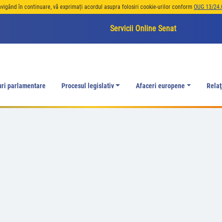
avigând în continuare, vă exprimați acordul asupra folosiri cookie-urilor conform
OUG 13/24.
Servicii Online Senat
uri parlamentare
Procesul legislativ
Afaceri europene
Relaţ