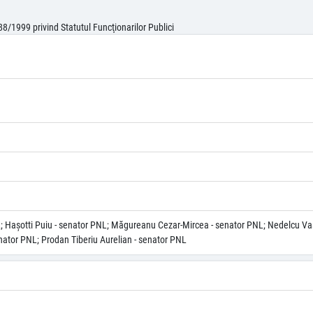
88/1999 privind Statutul Funcţionarilor Publici
L; Haşotti Puiu - senator PNL; Măgureanu Cezar-Mircea - senator PNL; Nedelcu Va
enator PNL; Prodan Tiberiu Aurelian - senator PNL