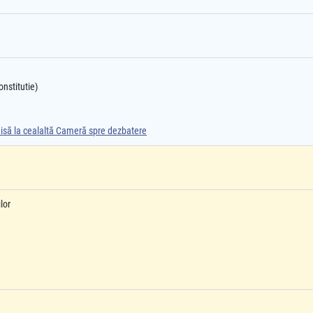
onstitutie)
smisă la cealaltă Cameră spre dezbatere
lor