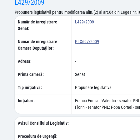
L429/2009
Propunere legislativă pentru modificarea alin.(2) al art.64 din Legea nr.1
Număr de înregistrare
L429/2009
Senat:
Număr de înregistrare
PLX697/2009
Camera Deputaților:
Adresa:
-
Prima cameră:
Senat
Tip inițiativă:
Propunere legislativă
Inițiatori:
Frâncu Emilian-Valentin - senator PN
Florin - senator PNL; Popa Cornel - s
Avizul Consiliului Legislativ:
Procedura de urgență: