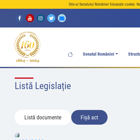
Site-ul Senatului României folosește cookie. N
Senatul României
Struct
Listă Legislație
Listă documente
Fișă act