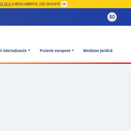
04.2012
și REGULAMENTUL (UE) 2016/679.
OK
RO
ii internaţionale
Proiecte europene
Mențiune juridică