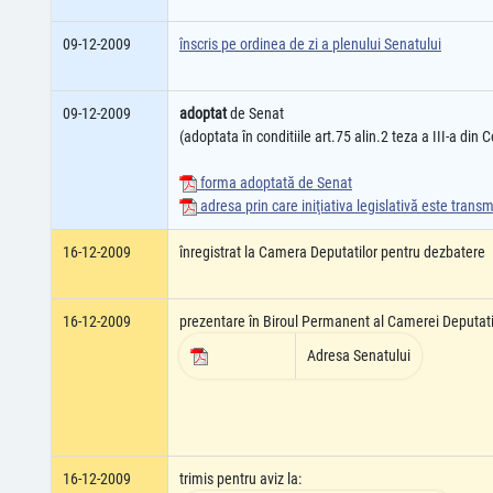
09-12-2009
înscris pe ordinea de zi a plenului Senatului
09-12-2009
adoptat
de Senat
(adoptata în conditiile art.75 alin.2 teza a III-a din C
forma adoptată de Senat
adresa prin care iniţiativa legislativă este tran
16-12-2009
înregistrat la Camera Deputatilor pentru dezbatere
16-12-2009
prezentare în Biroul Permanent al Camerei Deputati
Adresa Senatului
16-12-2009
trimis pentru aviz la: