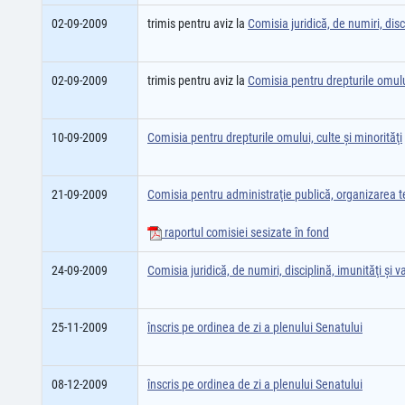
02-09-2009
trimis pentru aviz la
Comisia juridică, de numiri, disci
02-09-2009
trimis pentru aviz la
Comisia pentru drepturile omului
10-09-2009
Comisia pentru drepturile omului, culte şi minorităţi
21-09-2009
Comisia pentru administraţie publică, organizarea ter
raportul comisiei sesizate în fond
24-09-2009
Comisia juridică, de numiri, disciplină, imunităţi şi va
25-11-2009
înscris pe ordinea de zi a plenului Senatului
08-12-2009
înscris pe ordinea de zi a plenului Senatului