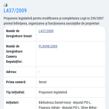
L437/2009
Propunere legislativă pentru modificarea şi completarea Legii nr.230/2007
privind înfiinţarea, organizarea şi funcţionarea asociaţiilor de proprietari
Număr de
L437/2009
înregistrare Senat:
Număr de
PLX698/2009
înregistrare
Camera
Deputaților:
Adresa:
-
Prima cameră:
Senat
Tip inițiativă:
Propunere legislativă
Inițiatori:
Bărbulescu Daniel-Ionuţ - deputat PD-L;
Popescu Adrian - deputat PD-L; Stroe Mihai -