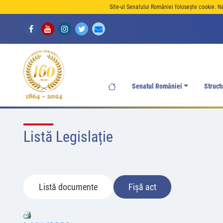
Site-ul Senatului României folosește cookie. N
Senatul României
Struct
Listă Legislație
Listă documente
Fișă act