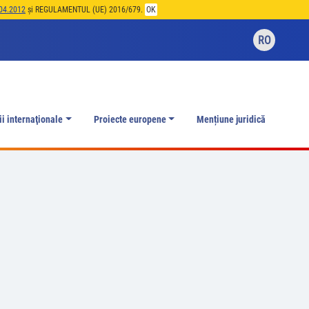
04.2012
și REGULAMENTUL (UE) 2016/679.
OK
RO
ii internaţionale
Proiecte europene
Mențiune juridică