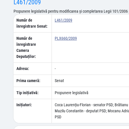
L461/2009
Propunere legislativă pentru modificarea şi completarea Legii 101/2006 pri
Număr de
L461/2009
înregistrare Senat:
Număr de
PLX660/2009
înregistrare
Camera
Deputaților:
Adresa:
-
Prima cameră:
Senat
Tip inițiativă:
Propunere legislativă
Inițiatori:
Coca Laurenţiu-Florian - senator PSD; Brătian
Mazilu Constantin - deputat PSD; Mocanu Adrian
PSD