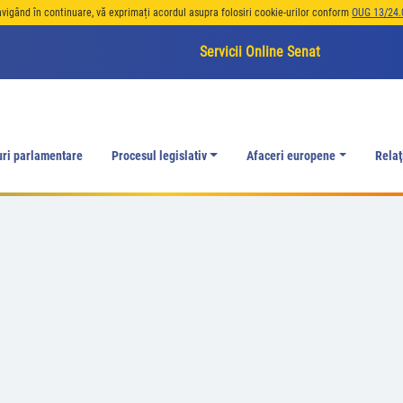
avigând în continuare, vă exprimați acordul asupra folosiri cookie-urilor conform
OUG 13/24.
Servicii Online Senat
uri parlamentare
Procesul legislativ
Afaceri europene
Relaţ