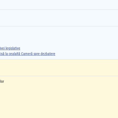
vei legislative
smisă la cealaltă Cameră spre dezbatere
lor