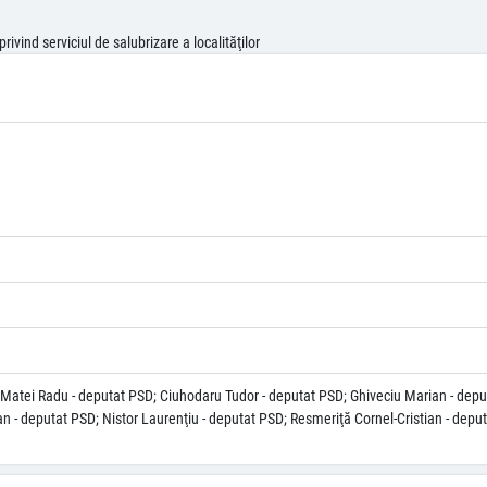
vind serviciul de salubrizare a localităţilor
u Matei Radu - deputat PSD; Ciuhodaru Tudor - deputat PSD; Ghiveciu Marian - dep
 - deputat PSD; Nistor Laurenţiu - deputat PSD; Resmeriţă Cornel-Cristian - depu