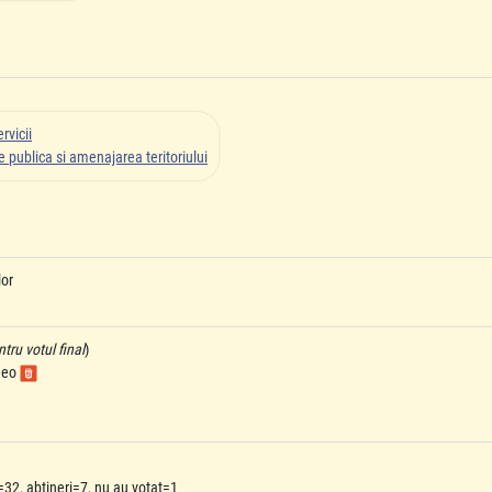
rvicii
 publica si amenajarea teritoriului
lor
ru votul final
)
ideo
=32, abtineri=7, nu au votat=1