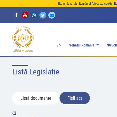
Site-ul Senatului României folosește cookie. N
Senatul României
Struct
Listă Legislație
Listă documente
Fișă act