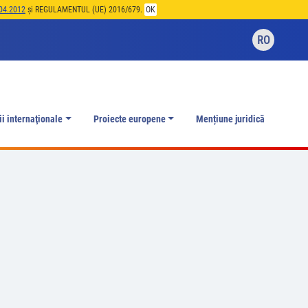
04.2012
și REGULAMENTUL (UE) 2016/679.
OK
RO
ii internaţionale
Proiecte europene
Mențiune juridică