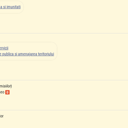
a si imunitati
rvicii
 publica si amenajarea teritoriului
misiilor
)
ideo
lor