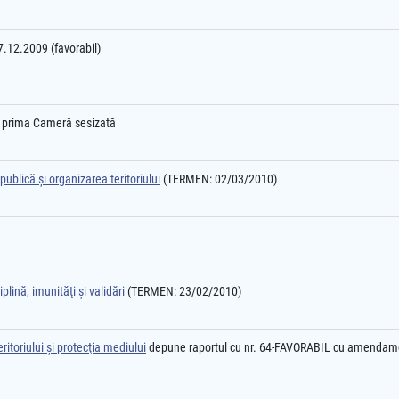
07.12.2009 (favorabil)
e prima Cameră sesizată
ublică şi organizarea teritoriului
(TERMEN: 02/03/2010)
plină, imunităţi şi validări
(TERMEN: 23/02/2010)
itoriului şi protecţia mediului
depune raportul cu nr. 64-FAVORABIL cu amendam