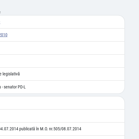
e
0
2010
 legislativă
u - senator PD-L
04.07.2014 publicatã în M.O. nr.505/08.07.2014