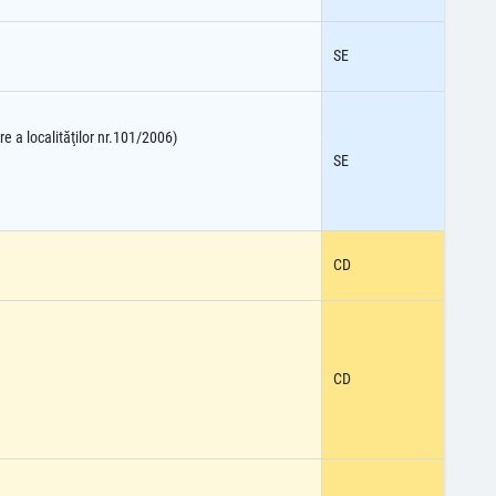
SE
re a localităţilor nr.101/2006)
SE
CD
CD