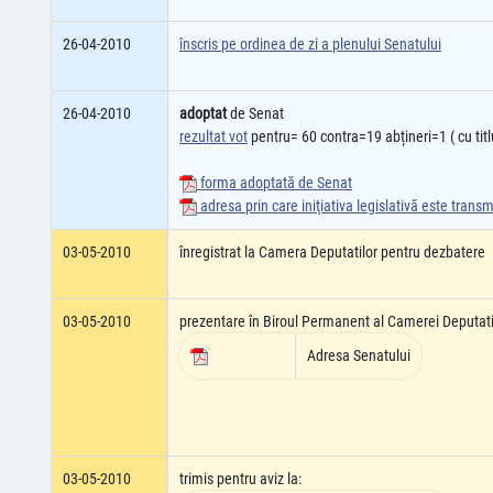
26-04-2010
înscris pe ordinea de zi a plenului Senatului
26-04-2010
adoptat
de Senat
rezultat vot
pentru= 60 contra=19 abțineri=1 ( cu titl
forma adoptată de Senat
adresa prin care iniţiativa legislativă este tran
03-05-2010
înregistrat la Camera Deputatilor pentru dezbatere
03-05-2010
prezentare în Biroul Permanent al Camerei Deputati
Adresa Senatului
03-05-2010
trimis pentru aviz la: