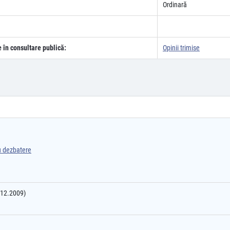
Ordinară
e în consultare publică:
Opinii trimise
ru dezbatere
4.12.2009)