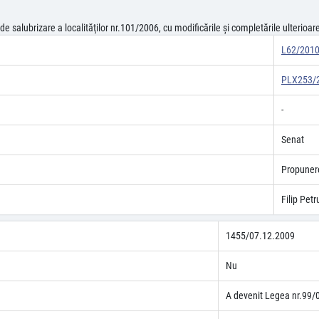
e salubrizare a localităţilor nr.101/2006, cu modificările şi completările ulterioar
L62/201
PLX253/
-
Senat
Propunere
Filip Petr
1455/07.12.2009
Nu
A devenit Legea nr.99/