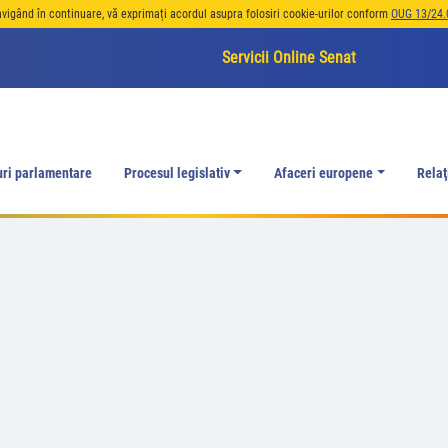
avigând în continuare, vă exprimați acordul asupra folosiri cookie-urilor conform
OUG 13/24.
Servicii Online Senat
uri parlamentare
Procesul legislativ
Afaceri europene
Relaţ