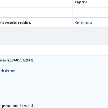
Organică
e în consultare publică:
Opinii trimise
adresa nr.E39/05/03/2010)
ru dezbatere
l e prima Cameră sesizată