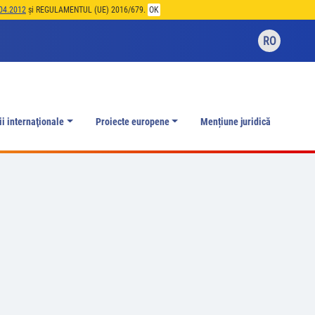
04.2012
și REGULAMENTUL (UE) 2016/679.
OK
RO
ii internaţionale
Proiecte europene
Mențiune juridică