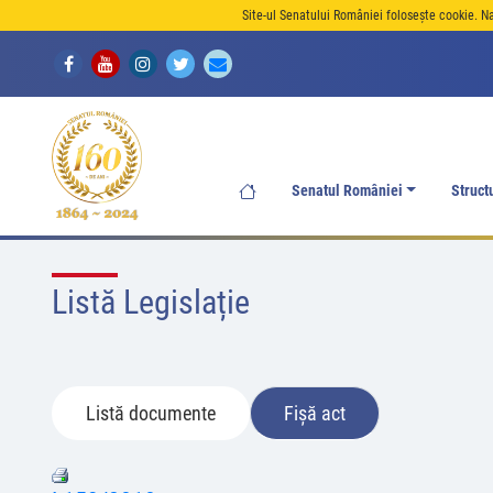
Site-ul Senatului României folosește cookie. N
Senatul României
Struct
Listă Legislație
Listă documente
Fișă act