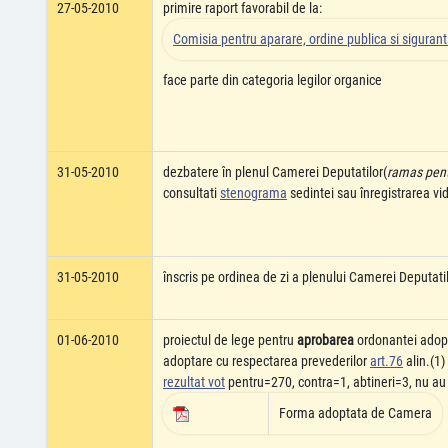
27-05-2010
primire raport favorabil de la:
Comisia pentru aparare, ordine publica si siguran
face parte din categoria legilor organice
31-05-2010
dezbatere în plenul Camerei Deputatilor(
ramas pentr
consultati
stenograma
sedintei sau înregistrarea v
31-05-2010
înscris pe ordinea de zi a plenului Camerei Deputati
01-06-2010
proiectul de lege pentru
aprobarea
ordonantei adop
adoptare cu respectarea prevederilor
art.76
alin.(1)
rezultat vot
pentru=270, contra=1, abtineri=3, nu au
Forma adoptata de Camera