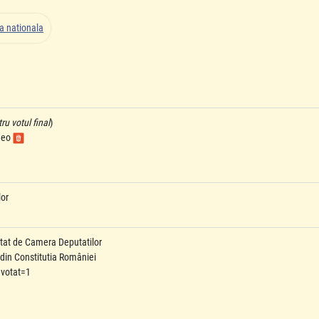
ta nationala
u votul final
)
ideo
lor
tat de Camera Deputatilor
 din Constitutia României
 votat=1