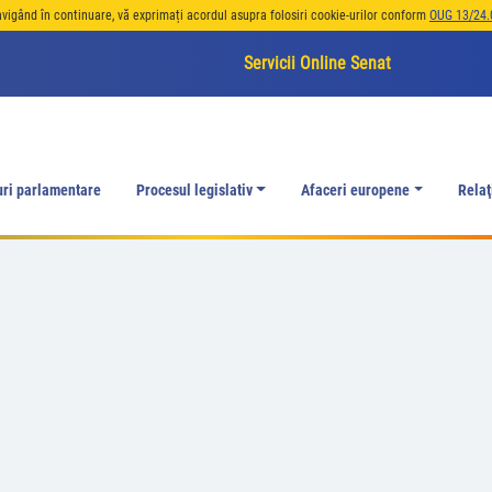
avigând în continuare, vă exprimați acordul asupra folosiri cookie-urilor conform
OUG 13/24.
Servicii Online Senat
uri parlamentare
Procesul legislativ
Afaceri europene
Relaţ