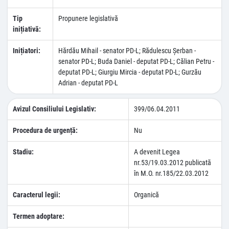
Tip
Propunere legislativă
inițiativă:
Inițiatori:
Hărdău Mihail - senator PD-L; Rădulescu Şerban -
senator PD-L; Buda Daniel - deputat PD-L; Călian Petru -
deputat PD-L; Giurgiu Mircia - deputat PD-L; Gurzău
Adrian - deputat PD-L
Avizul Consiliului Legislativ:
399/06.04.2011
Procedura de urgență:
Nu
Stadiu:
A devenit Legea
nr.53/19.03.2012 publicatã
în M.O. nr.185/22.03.2012
Caracterul legii:
Organică
Termen adoptare: