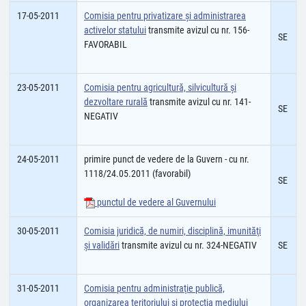
17-05-2011
Comisia pentru privatizare şi administrarea
activelor statului
transmite avizul cu nr. 156-
SE
FAVORABIL
23-05-2011
Comisia pentru agricultură, silvicultură şi
dezvoltare rurală
transmite avizul cu nr. 141-
SE
NEGATIV
24-05-2011
primire punct de vedere de la Guvern - cu nr.
1118/24.05.2011 (favorabil)
SE
punctul de vedere al Guvernului
30-05-2011
Comisia juridică, de numiri, disciplină, imunităţi
şi validări
transmite avizul cu nr. 324-NEGATIV
SE
31-05-2011
Comisia pentru administraţie publică,
organizarea teritoriului şi protecţia mediului