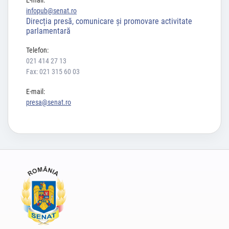
E-mail:
infopub@senat.ro
Direcția presă, comunicare și promovare activitate
parlamentară
Telefon:
021 414 27 13
Fax: 021 315 60 03
E-mail:
presa@senat.ro