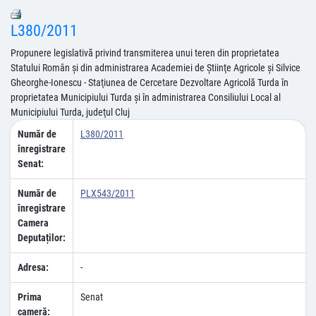
L380/2011
Propunere legislativă privind transmiterea unui teren din proprietatea
Statului Român şi din administrarea Academiei de Ştiinţe Agricole şi Silvice
Gheorghe-Ionescu - Staţiunea de Cercetare Dezvoltare Agricolă Turda în
proprietatea Municipiului Turda şi în administrarea Consiliului Local al
Municipiului Turda, judeţul Cluj
Număr de
L380/2011
înregistrare
Senat:
Număr de
PLX543/2011
înregistrare
Camera
Deputaților:
Adresa:
-
Prima
Senat
cameră: