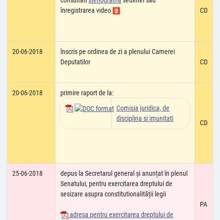
consultati
stenograma
sedintei sau
înregistrarea video
CD
20-06-2018
înscris pe ordinea de zi a plenului Camerei
Deputatilor
CD
20-06-2018
primire raport de la:
Comisia juridica, de
disciplina si imunitati
CD
25-06-2018
depus la Secretarul general și anunțat în plenul
Senatului, pentru exercitarea dreptului de
sesizare asupra constitutionalității legii
PA
adresa pentru exercitarea dreptului de