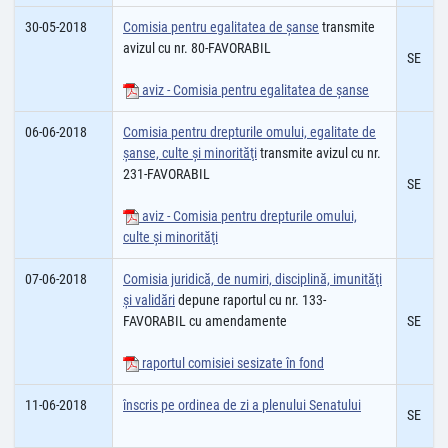
30-05-2018
Comisia pentru egalitatea de şanse
transmite
avizul cu nr. 80-FAVORABIL
SE
aviz - Comisia pentru egalitatea de şanse
06-06-2018
Comisia pentru drepturile omului, egalitate de
șanse, culte şi minorităţi
transmite avizul cu nr.
231-FAVORABIL
SE
aviz - Comisia pentru drepturile omului,
culte şi minorităţi
07-06-2018
Comisia juridică, de numiri, disciplină, imunităţi
şi validări
depune raportul cu nr. 133-
FAVORABIL cu amendamente
SE
raportul comisiei sesizate în fond
11-06-2018
înscris pe ordinea de zi a plenului Senatului
SE