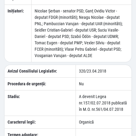
Inițiatori:
Nicolae Şerban - senator PSD; Ganţ Ovidiu Victor -
deputat FDGR (minoritãti); Neagu Nicolae - deputat
PNL; Pambuccian Varujan - deputat UAR (minoritãti);
Seidler Cristian-Gabriel - deputat USR; Suciu Vasile-
Daniel - deputat PSD; Szabó Ödön - deputat UDMR;
Tomac Eugen - deputat PMP; Vexler Silviu - deputat
FCER (minoritãti); Vlase Petru Gabriel - deputat PSD;
Vosganian Varujan - deputat ALDE
Avizul Consiliului Legislativ:
320/23.04.2018
Procedura de urgență:
Nu
Stadiu:
A devenit Legea
nr.157/02.07.2018 publicatã
în M.O. nr.561/04.07.2018
Caracterul legii:
Organică
Termen adoptare: