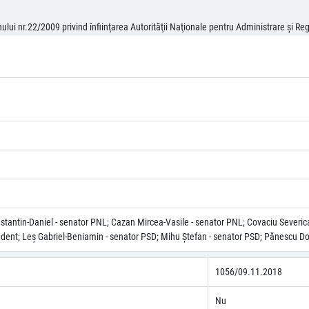
lui nr.22/2009 privind înfiinţarea Autorităţii Naţionale pentru Administrare şi R
antin-Daniel - senator PNL; Cazan Mircea-Vasile - senator PNL; Covaciu Severica-R
endent; Leş Gabriel-Beniamin - senator PSD; Mihu Ștefan - senator PSD; Pănescu Do
1056/09.11.2018
Nu