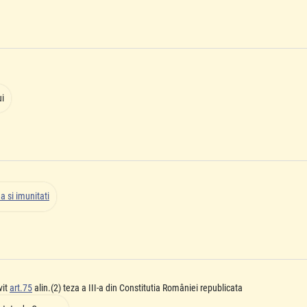
ui
a si imunitati
vit
art.75
alin.(2) teza a III-a din Constitutia României republicata