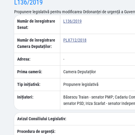
L136/2019
Propunere legislativă pentru modificarea Ordonanţei de urgenţă a Guvernu
Număr de înregistrare
L136/2019
Senat:
Număr de înregistrare
PLX712/2018
Camera Deputaților:
Adresa:
-
Prima cameră:
Camera Deputaților
Tip inițiativă:
Propunere legislativă
Inițiatori:
Băsescu Traian - senator PMP; Cadariu Const
senator PSD; Iriza Scarlat - senator Indep
Avizul Consiliului Legislativ:
Procedura de urgență: