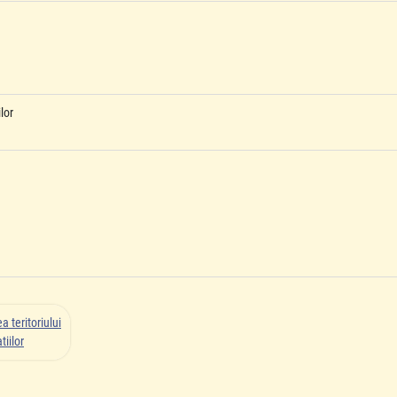
lor
 teritoriului
iilor