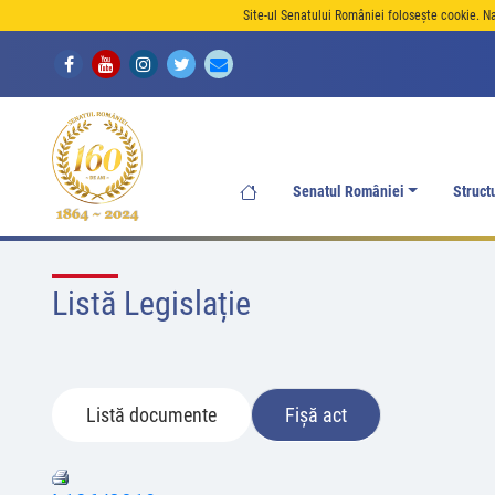
Site-ul Senatului României folosește cookie. N
Senatul României
Struct
Listă Legislație
Listă documente
Fișă act