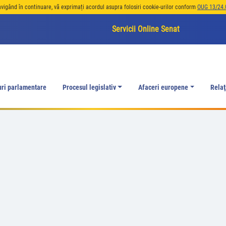
avigând în continuare, vă exprimați acordul asupra folosiri cookie-urilor conform
OUG 13/24.
Servicii Online Senat
uri parlamentare
Procesul legislativ
Afaceri europene
Relaţ