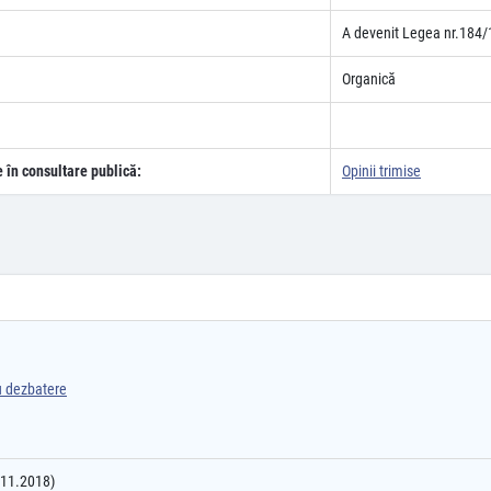
A devenit Legea nr.184/
Organică
e în consultare publică:
Opinii trimise
ru dezbatere
8.11.2018)