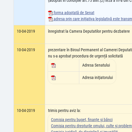
(adoptat în condiţiile art.75 alin.(2) teza a III-a din
forma adoptată de Senat
adresa prin care iniţiativa legislativă este tran
10-04-2019
înregistrat la Camera Deputatilor pentru dezbatere
10-04-2019
prezentare în Biroul Permanent al Camerei Deputati
nu s-a aprobat procedura de urgență solicitată
Adresa Senatului
Adresa iniţiatorului
10-04-2019
trimis pentru aviz la:
Comisia pentru buget, finanţe şi bănci
Comisia pentru drepturile omului, culte şi problem