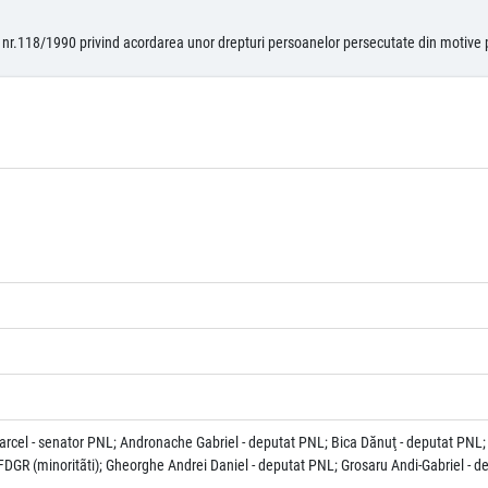
nr.118/1990 privind acordarea unor drepturi persoanelor persecutate din motive p
Marcel - senator PNL; Andronache Gabriel - deputat PNL; Bica Dănuţ - deputat PN
t FDGR (minoritãti); Gheorghe Andrei Daniel - deputat PNL; Grosaru Andi-Gabriel - d