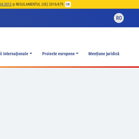
04.2012
și REGULAMENTUL (UE) 2016/679.
OK
RO
ii internaţionale
Proiecte europene
Mențiune juridică