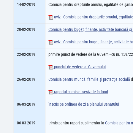
14-02-2019
Comisia pentru drepturile omului, egalitate de şanse
aviz - Comisia pentru drepturile omului, egalitate
20-02-2019
Comisia pentru buget, finanţe, activitate bancară şi 
aviz - Comisia pentru buget, finanţe, activitate b
22-02-2019
primire punct de vedere de la Guvern - cu nr. 159/2
punctul de vedere al Guvernului
26-02-2019
Comisia pentru muncă, familie şi protecţie socială
d
raportul comisiei sesizate în fond
06-03-2019
înscris pe ordinea de zi a plenului Senatului
06-03-2019
trimis pentru raport suplimentar la
Comisia pentru mu