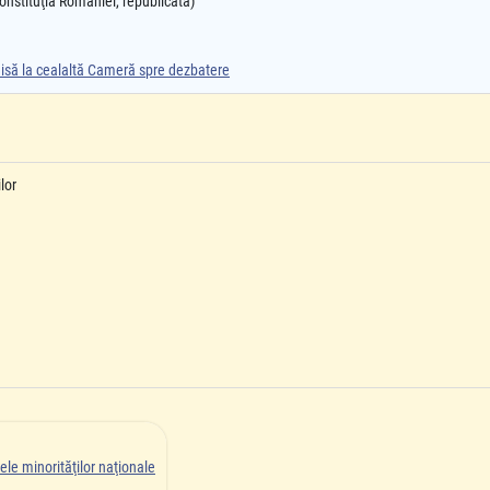
 Constituţia României, republicată)
smisă la cealaltă Cameră spre dezbatere
lor
ele minorităţilor naţionale