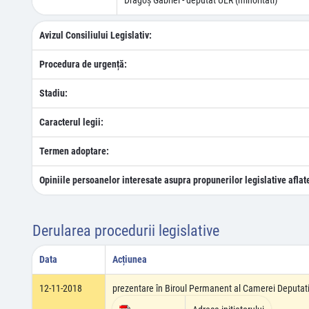
Dragoş Gabriel - deputat UER (minoritãti)
Avizul Consiliului Legislativ:
Procedura de urgență:
Stadiu:
Caracterul legii:
Termen adoptare:
Opiniile persoanelor interesate asupra propunerilor legislative aflat
Derularea procedurii legislative
Data
Acțiunea
12-11-2018
prezentare în Biroul Permanent al Camerei Deputati