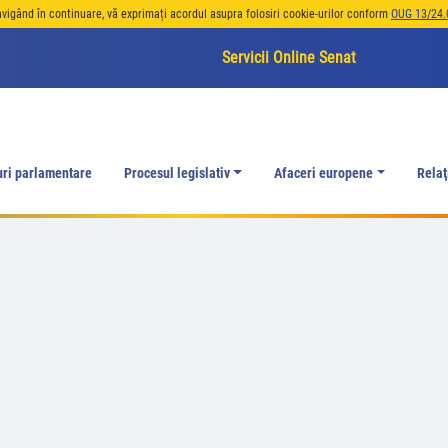
avigând în continuare, vă exprimați acordul asupra folosiri cookie-urilor conform
OUG 13/24.
Servicii Online Senat
uri parlamentare
Procesul legislativ
Afaceri europene
Relaţ