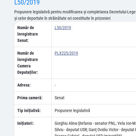
L50/2019
Propunere legislativă pentru modificarea şi completarea Decretului-Lege 
şi celor deportate în străinătate ori constituite în prizonieri
Număr de
L50/2019
înregistrare
Senat:
Număr de
PLX225/2019
înregistrare
Camera
Deputaților:
Adresa:
-
Prima cameră:
Senat
Tip inițiativă:
Propunere legislativă
Inițiatori:
Gorghiu Alina-Ştefania - senator PNL; Vela Ion-
Silviu - deputat USR; Ganţ Ovidiu Victor - deputa