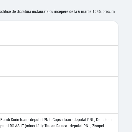
olitice de dictatura instaurată cu începere de la 6 martie 1945, precum
L; Bumb Sorin-Ioan - deputat PNL; Cupşa Ioan - deputat PNL; Dehelean
eputat RO.AS.IT (minoritãti); Turcan Raluca - deputat PNL; Zisopol