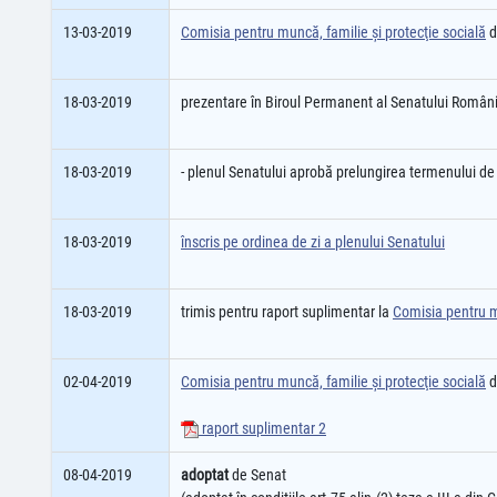
13-03-2019
Comisia pentru muncă, familie şi protecţie socială
d
18-03-2019
prezentare în Biroul Permanent al Senatului României
18-03-2019
- plenul Senatului aprobă prelungirea termenului de 
18-03-2019
înscris pe ordinea de zi a plenului Senatului
18-03-2019
trimis pentru raport suplimentar la
Comisia pentru mu
02-04-2019
Comisia pentru muncă, familie şi protecţie socială
d
raport suplimentar 2
08-04-2019
adoptat
de Senat