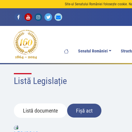
Site-ul Senatului României folosește cookie. N
Senatul României
Struct
Listă Legislație
Listă documente
Fișă act