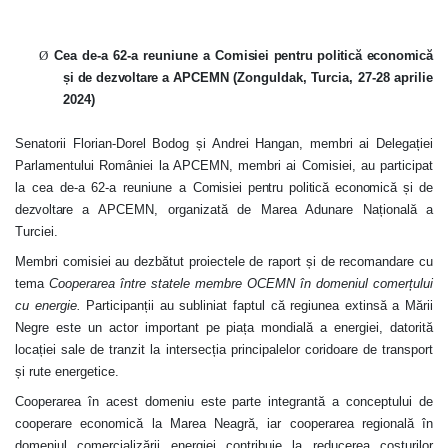
Ø
Cea de-a 62-a
reuniune a
Comisiei pentru politică economică
și de dezvoltare a
APCEMN (Zonguldak, Turcia, 27-28 aprilie
2024)
S
enatorii Florian-Dorel Bodog și Andrei Hangan, membri ai Delegației
Parlamentului României la APCEMN, membri ai Comisiei, au participat
la
cea de-a 62-a
reuniune a
Comisiei pentru politică economică și de
dezvoltare a
APCEMN, organizată de Marea Adunare Națională a
Turciei.
Membri comisiei au dezbătut proiectele de raport și de recomandare cu
tema
Cooperarea între statele membre OCEMN în domeniul comerțului
cu energie
.
Participanții au subliniat faptul că
regiunea extinsă a Mării
Negre este un actor important pe piața mondială a energiei, datorită
locației sale de tranzit la intersecția principalelor coridoare de transport
și rute energetice.
Cooperarea în acest domeniu este parte integrantă a conceptului de
cooperare economică la Marea Neagră, iar cooperarea regională în
domeniul comercializării energiei contribuie la reducerea costurilor