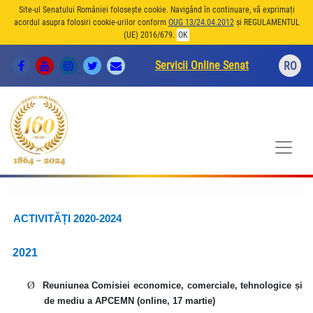
Site-ul Senatului României folosește cookie. Navigând în continuare, vă exprimați
acordul asupra folosiri cookie-urilor conform
OUG 13/24.04.2012
și REGULAMENTUL
(UE) 2016/679.
OK
Servicii Online Senat
RO
ACTIVITĂȚI 2020-2024
2021
Ø
Reuniunea Comisiei economice, comerciale, tehnologice și
de mediu a APCEMN (online, 17 martie)