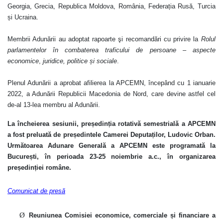
Georgia, Grecia, Republica Moldova, România, Federația Rusă, Turcia
și Ucraina.
Membrii Adunării au adoptat rapoarte şi recomandări cu privire la
Rolul
parlamentelor în combaterea traficului de persoane – aspecte
economice
,
juridice, politice și sociale
.
Plenul Adunării a aprobat afilierea la APCEMN, începând cu 1 ianuarie
2022, a Adunării Republicii Macedonia de Nord, care devine astfel cel
de-al 13-lea membru al Adunării.
La încheierea sesiunii, președinția rotativă semestrială a APCEMN
a fost preluată de președintele Camerei Deputaților, Ludovic Orban.
Următoarea Adunare Generală a APCEMN este programată la
București, în perioada 23-25 noiembrie a.c., în organizarea
președinției române.
Comunicat de presă
Ø
Reuniunea Comisiei economice, comerciale și financiare a