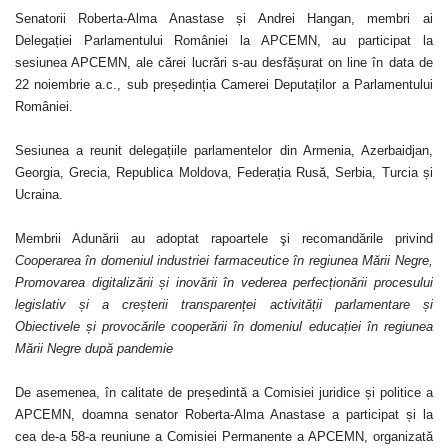
Senatorii Roberta-Alma Anastase și Andrei Hangan, membri ai
Delegației Parlamentului României la APCEMN, au participat la
sesiunea APCEMN, ale cărei lucrări s-au desfășurat on line în data de
22 noiembrie a.c., sub președinția Camerei Deputaților a Parlamentului
României.
Sesiunea a reunit delegațiile parlamentelor din Armenia, Azerbaidjan,
Georgia, Grecia, Republica Moldova, Federația Rusă, Serbia, Turcia și
Ucraina.
Membrii Adunării au adoptat rapoartele şi recomandările privind
Cooperarea în domeniul industriei farmaceutice în regiunea Mării Negre,
Promovarea digitalizării și inovării în vederea perfecționării procesului
legislativ și a creșterii transparenței activității parlamentare și
Obiectivele și provocările cooperării în domeniul educației în regiunea
Mării Negre după pandemie
De asemenea, în calitate de președintă a Comisiei
juridice și politice a
APCEMN, doamna senator
Roberta-Alma Anastase a participat și la
cea de-a 58-a reuniune a Comisiei Permanente a APCEMN, organizată