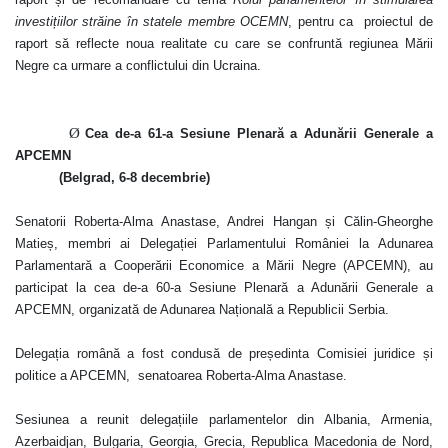
investițiilor străine în statele membre OCEMN
,
pentru ca
proiectul de
raport să reflecte noua realitate cu care se confruntă regiunea Mării
Negre ca urmare a conflictului din Ucraina.
Ø
Cea de-a 61-a Sesiune Plenară a Adunării Generale a
APCEMN
(Belgrad, 6-8 decembrie)
Senatorii
Roberta-Alma Anastase, Andrei Hangan și Călin-Gheorghe
Matieș, membri ai Delegației Parlamentului României la Adunarea
Parlamentară a Cooperării Economice a Mării Negre (APCEMN), au
participat la cea de-a 60-a Sesiune Plenară a Adunării Generale a
APCEMN, organizată de Adunarea Națională a Republicii Serbia
.
Delegația română a fost condusă de președinta Comisiei juridice și
politice a APCEMN, senatoarea Roberta-Alma Anastase.
Sesiunea a reunit delegațiile parlamentelor din Albania, Armenia,
Azerbaidjan, Bulgaria, Georgia, Grecia, Republica Macedonia de Nord,