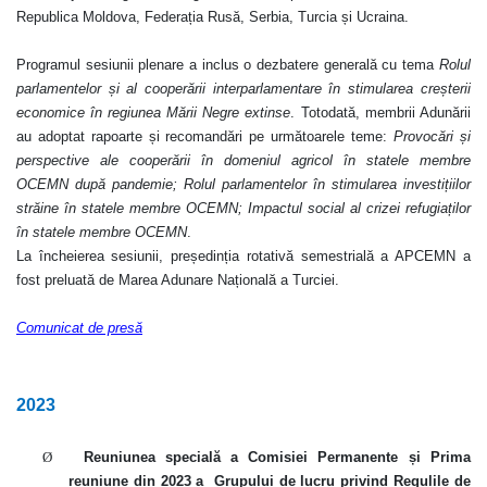
Republica Moldova, Federația Rusă, Serbia, Turcia și Ucraina.
Programul sesiunii plenare a inclus o dezbatere generală cu tema
Rolul
parlamentelor și al cooperării interparlamentare în stimularea creșterii
economice în regiunea Mării Negre extinse
. Totodată, membrii Adunării
au adoptat rapoarte și recomandări pe următoarele teme:
Provocări și
perspective ale cooperării în domeniul agricol în statele membre
OCEMN după pandemie; Rolul parlamentelor în stimularea investițiilor
străine în statele membre OCEMN; Impactul social al crizei refugiaților
în statele membre OCEMN
.
La încheierea sesiunii, președinția rotativă semestrială a APCEMN a
fost preluată de Marea Adunare Națională a Turciei.
Comunicat de presă
2023
Ø
Reuniunea specială a Comisiei Permanente și Prima
reuniune din 2023 a Grupului de lucru privind Regulile de