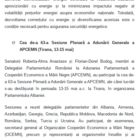
aprovizionării cu energie și la minimizarea impactului negativ al
volatilității prețurilor energiei asupra economiilor naționale. Totodată,
dezvoltarea comerțului cu energie și diversificarea acestuia este o
condiție necesară pentru asigurarea securității energetice.
Ø
Cea de-a 63-a Sesiune Plenară a Adunării Generale a
APCEMN (Tirana, 13-15 mai)
Senatorii Roberta-Alma Anastase și Florian-Dorel Bodog, membri ai
Delegației Parlamentului României la Adunarea Parlamentară a
Cooperării Economice a Mării Negre (APCEMN), au participat la cea de-
a 63-a Sesiune Plenară a Adunării Generale a APCEMN, ale cărei lucrări
s-au desfășurat în perioada 13-15 mai a.c. la Tirana, în organizarea
Parlamentului Albaniei.
Sesiunea a reunit delegațiile parlamentelor din Albania, Armenia,
Azerbaidjan, Georgia, Grecia, Republica Moldova, Macedonia de Nord,
România, Serbia, Turcia și Ucraina. Au participat, de asemenea,
secretarul general al Organizației Cooperării Economice a Mării Negre
(OCEMN), precum și reprezentanți ai
organismelor înrudite și ai