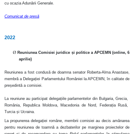
cu ocazia Adunării Generale.
Comunicat de presă
2022
Ø
Reuniunea Comisiei juridice și politice a APCEMN (online, 6
aprilie)
Reuniunea a fost condusă de
doamna senator Roberta-Alma Anastase,
membră a Delegației Parlamentului României la APCEMN, în calitate de
președintă a comisiei.
La reuniune au participat delegațiile parlamentelor din Bulgaria, Grecia,
România, Republica Moldova, Macedonia de Nord, Federația Rusă,
Turcia și Ucraina.
La propunerea delegației române, membrii comisiei au decis amânarea
pentru reuniunea de toamnă a dezbaterilor pe marginea proiectelor de
raport și de recomandare cu tema
Rolul parlamentelor în stimularea