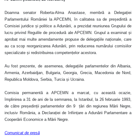
Doamna senator Roberta-Alma Anastase, membră a Delegației
Parlamentului României la APCEMN, în calitatea sa de președintă a
Comisiei juridice și politice a Adunării, a prezidat reuniunea Grupului de
lucru privind Regulile de procedură ale APCEMN. Grupul a examinat și
aprobat mai multe amendamente propuse de delegațiile naționale, care
au ca scop reorganizarea Adunării, prin reducerea numărului comisiilor
specializate și redistribuirea competențelor acestora.
Au fost prezente, de asemenea, delegațiile parlamentelor din Albania,
Armenia, Azerbaidjan, Bulgaria, Georgia, Grecia, Macedonia de Nord,
Republica Moldova, Serbia, Turcia și Ucraina.
Comisia permanentă a APCEMN a marcat, cu această ocazie,
împlinirea a 31 de ani de la semnarea, la Istanbul, la 26 februarie 1993,
de către președinții parlamentelor din 9 țări din regiunea Mării Negre,
inclusiv România, a
Declarației de înființare a Adunării Parlamentare a
Cooperării Economice a Mării Negre.
Comunicat de presă