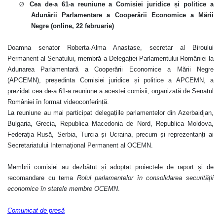
Ø
Cea de-a 61-a reuniune
a Comisiei juridice și politice a
Adunării Parlamentare a Cooperării Economice a Mării
Negre (online, 22 februarie)
Doamna senator Roberta-Alma Anastase,
secretar al Biroului
Permanent al Senatului,
membră a Delegației Parlamentului României la
Adunarea Parlamentară a Cooperării Economice a Mării Negre
(APCEMN), președinta Comisiei juridice și politice a APCEMN, a
prezidat cea de-a 61-a reuniune a acestei comisii, organizată de Senatul
României în format videoconferință.
La reuniune au mai participat delegațiile parlamentelor din Azerbaidjan,
Bulgaria, Grecia, Republica Macedonia de Nord, Republica Moldova,
Federația Rusă, Serbia, Turcia și Ucraina, precum și reprezentanți ai
Secretariatului Internațional Permanent al OCEMN.
Membrii comisiei
au dezbătut și adoptat proiectele de raport și de
recomandare cu tema
Rolul parlamentelor în consolidarea securității
economice în statele membre OCEMN
.
Comunicat de presă