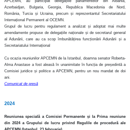
APCEMN,
au participat delegațiile parlamentelor din Albania,
Azerbaidjan, Bulgaria, Georgia, Republica Macedonia de Nord,
România, Turcia și Ucraina, precum și reprezentantul Secretariatului
Internațional Permanent al OCEMN.
Grupul de lucru pentru regulament a analizat și adoptat mai multe
amendamente propuse de delegațiile naționale și de secretarul general
al Adunării, care au ca scop îmbunătățirea funcționării Adunării și a
Secretariatului Internațional
Cu ocazia reuniunilor APCEMN de la Istanbul, doamna senator Roberta-
Alma Anastase a fost aleasă în unanimitate în funcția de președintă a
Comisiei juridice și politice a APCEMN, pentru un nou mandat de doi
ani.
Comunicat de presă
2024
Reuniunea specială a Comisiei Permanente
și la Prima reuniune
din 2024 a Grupului de lucru privind Regulile de procedură ale
APCEMN (Istanbul, 23 februarie)