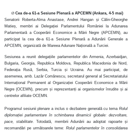
Ø
Cea de-a 61-a Sesiune Plenară a APCEMN (Ankara, 4-5 mai)
Senatorii Roberta-Alma Anastase, Andrei Hangan și Călin-Gheorghe
Matieș, membri ai Delegației Parlamentului României la Adunarea
Parlamentară a Cooperării Economice a Mării Negre (APCEMN), au
participat la cea de-a 61-a Sesiune Plenară a Adunării Generale a
APCEMN, organizată de Mareea Adunare Națională a Turciei.
Sesiunea a reunit delegațiile parlamentelor din Armenia, Azerbaidjan,
Bulgaria, Georgia, Republica Moldova, Republica Macedonia de Nord,
Federația Rusă, Serbia, Turcia și Ucraina. Au mai participat, de
asemenea, amb. Lazăr Comănescu, secretarul general al Secretariatului
Internațional Permanent al Organizației Cooperării Economice a Mării
Negre (OCEMN), precum și reprezentanți ai
organismelor înrudite și ai
centrelor afiliate OCEMN
.
Programul sesiunii plenare a inclus o dezbatere generală cu tema
Rolul
diplomației parlamentare în schimbarea dinamicii globale: dezvoltare,
pace, stabilitate
. Totodată, membrii Adunării au adoptat rapoarte și
recomandări pe următoarele teme:
Rolul parlamentelor în consolidarea