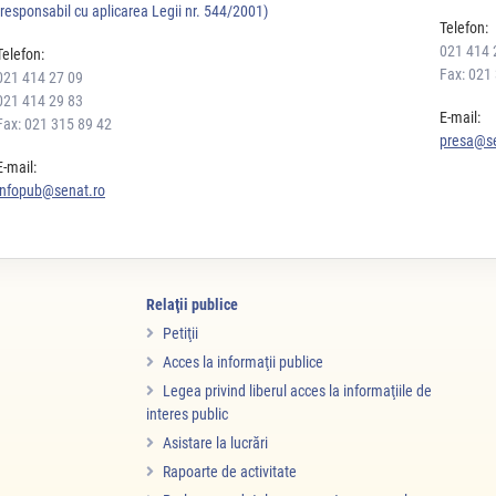
(responsabil cu aplicarea Legii nr. 544/2001)
Telefon:
021 414 
Telefon:
Fax: 021
021 414 27 09
021 414 29 83
E-mail:
Fax: 021 315 89 42
presa@se
E-mail:
infopub@senat.ro
Relaţii publice
Petiţii
Acces la informaţii publice
Legea privind liberul acces la informaţiile de
interes public
Asistare la lucrări
Rapoarte de activitate