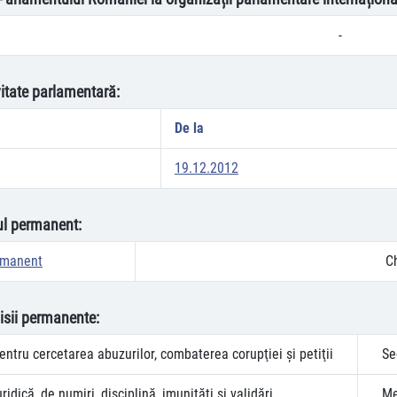
-
vitate parlamentară:
De la
19.12.2012
oul permanent:
rmanent
C
isii permanente:
ntru cercetarea abuzurilor, combaterea corupţiei şi petiţii
Se
ridică, de numiri, disciplină, imunităţi şi validări
Me