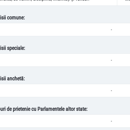
isii comune:
-
sii speciale:
-
isii anchetă:
-
uri de prietenie cu Parlamentele altor state:
-