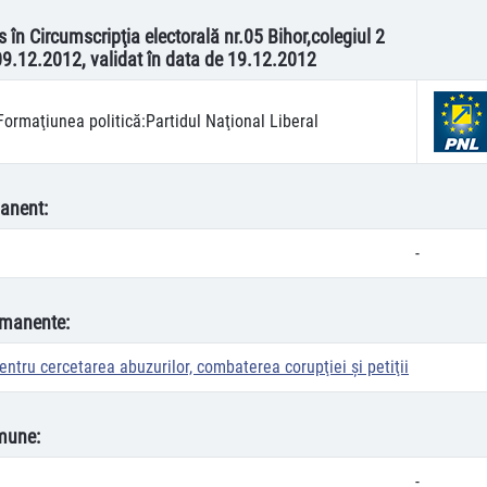
s în Circumscripţia electorală nr.05 Bihor,colegiul 2
09.12.2012, validat în data de 19.12.2012
Formaţiunea politică:
Partidul Naţional Liberal
anent:
-
rmanente:
ntru cercetarea abuzurilor, combaterea corupţiei şi petiţii
mune:
-