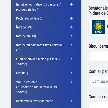
Iniţiative legislative (55 din care 7
Senator ale
promulgate legi)
în data de 
Declaraţii politice (0)
Întrebări (32)
Interpelări (19)
Interpelări adresate Prim Ministrului
Biroul perm
(14)
Luări de cuvânt în plen (21 în 379
ședințe)
Comisii pe
Moţiuni (10)
Comisia pe
Votul electronic
(78 ședințe dintr-un total de 193
ședințe)
Comisii co
Declaraţii de avere/interese