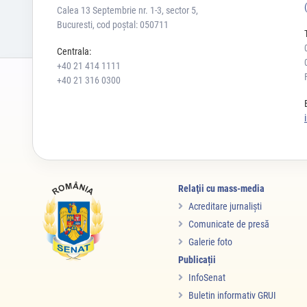
Calea 13 Septembrie nr. 1-3, sector 5,
Bucuresti, cod poștal: 050711
Centrala:
+40 21 414 1111
+40 21 316 0300
Relaţii cu mass-media
Acreditare jurnalişti
Comunicate de presă
Galerie foto
Publicații
InfoSenat
Buletin informativ GRUI