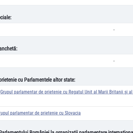
ciale:
-
anchetă:
-
prietenie cu Parlamentele altor state:
Grupul parlamentar de prietenie cu Regatul Unit al Marii Britanii și al
rupul parlamentar de prietenie cu Slovacia
 Parlamentului României la organizații parlamentare internaționa