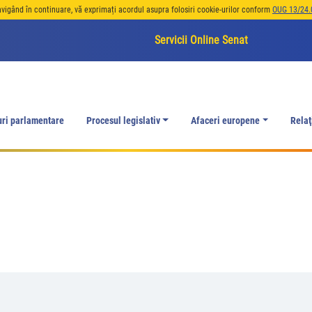
avigând în continuare, vă exprimați acordul asupra folosiri cookie-urilor conform
OUG 13/24.
Servicii Online Senat
uri parlamentare
Procesul legislativ
Afaceri europene
Relaţ