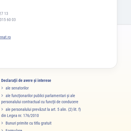
27 13
 315 60 03
nat.ro
Declaraţii de avere şi interese
ale senatorilor
ale funcţionarilor publici parlamentari şi ale
personalului contractual cu funcţii de conducere
ale personalului prevăzut la art. 5 alin. (2) lit. f)
din Legea nr. 176/2010
Bunuri primite cu titlu gratuit
Formulare