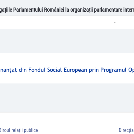
egațiile Parlamentului României la organizații parlamentare inter
-
finanţat din Fondul Social European prin Programul O
Biroul relaţii publice
Direcți