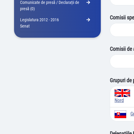
Comunicate de presă / Declarații de
presă (0)
Comisii spe
Legislatura 2012 - 2016
Senat
Comisii de 
Grupuri de 
Nord
G
Delegațiile