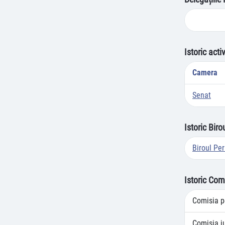
Istoric acti
Camera
Senat
Istoric Bir
Biroul Pe
Istoric Com
Comisia pe
Comisia ju