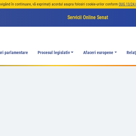
avigând în continuare, vă exprimați acordul asupra folosiri cookie-urilor conform
OUG 13/24.
Servicii Online Senat
uri parlamentare
Procesul legislativ
Afaceri europene
Relaţ