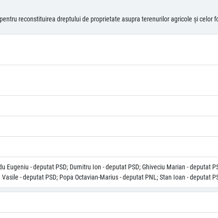
tru reconstituirea dreptului de proprietate asupra terenurilor agricole şi celor for
u Eugeniu - deputat PSD; Dumitru Ion - deputat PSD; Ghiveciu Marian - deputat PS
Vasile - deputat PSD; Popa Octavian-Marius - deputat PNL; Stan Ioan - deputat P