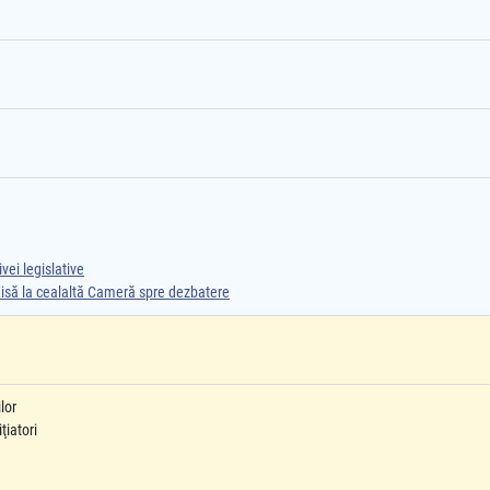
vei legislative
smisă la cealaltă Cameră spre dezbatere
lor
ţiatori