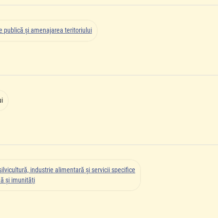
 publică şi amenajarea teritoriului
ui
lvicultură, industrie alimentară şi servicii specifice
ă şi imunităţi