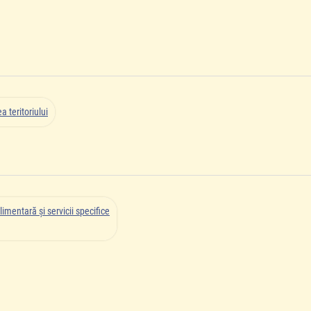
 teritoriului
limentară şi servicii specifice