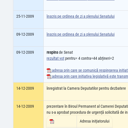
25-11-2009
înscris pe ordinea de zi a plenului Senatului
09-12-2009
înscris pe ordinea de zi a plenului Senatului
09-12-2009
respins
de Senat
rezultat vot
pentru= 4 contra=44 abțineri=2
adresa prin care se comunică respingerea iniţiati
adresa prin care iniţiativa legislativă este tran
14-12-2009
înregistrat la Camera Deputatilor pentru dezbatere
14-12-2009
prezentare în Biroul Permanent al Camerei Deputati
nu s-a aprobat procedura de urgenţă solicitată de ini
Adresa iniţiatorului