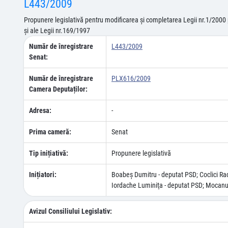
L443/2009
Propunere legislativă pentru modificarea şi completarea Legii nr.1/2000 pen
şi ale Legii nr.169/1997
Număr de înregistrare
L443/2009
Senat:
Număr de înregistrare
PLX616/2009
Camera Deputaților:
Adresa:
-
Prima cameră:
Senat
Tip inițiativă:
Propunere legislativă
Inițiatori:
Boabeş Dumitru - deputat PSD; Coclici Rad
Iordache Luminiţa - deputat PSD; Mocanu 
Avizul Consiliului Legislativ: