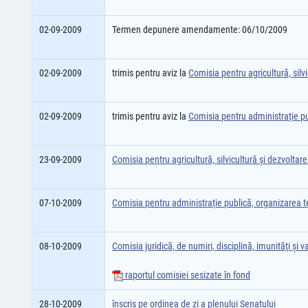
02-09-2009
Termen depunere amendamente: 06/10/2009
02-09-2009
trimis pentru aviz la
Comisia pentru agricultură, silvi
02-09-2009
trimis pentru aviz la
Comisia pentru administraţie pub
23-09-2009
Comisia pentru agricultură, silvicultură şi dezvoltare
07-10-2009
Comisia pentru administraţie publică, organizarea ter
08-10-2009
Comisia juridică, de numiri, disciplină, imunităţi şi va
raportul comisiei sesizate în fond
28-10-2009
înscris pe ordinea de zi a plenului Senatului