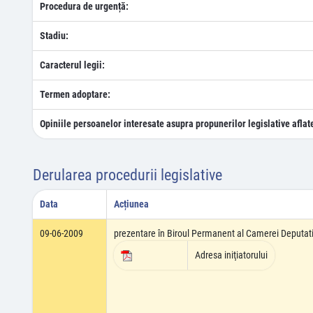
Procedura de urgență:
Stadiu:
Caracterul legii:
Termen adoptare:
Opiniile persoanelor interesate asupra propunerilor legislative aflat
Derularea procedurii legislative
Data
Acțiunea
09-06-2009
prezentare în Biroul Permanent al Camerei Deputati
Adresa iniţiatorului