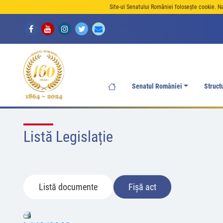
Site-ul Senatului României folosește cookie. N
Senatul României
Struct
Listă Legislație
Listă documente
Fișă act