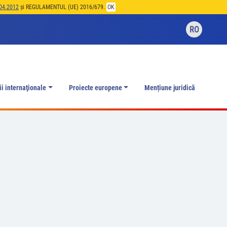
04.2012
și REGULAMENTUL (UE) 2016/679.
OK
RO
ii internaţionale
Proiecte europene
Mențiune juridică