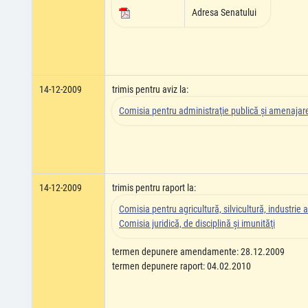
Adresa Senatului
14-12-2009
trimis pentru aviz la:
Comisia pentru administraţie publică şi amenajarea
14-12-2009
trimis pentru raport la:
Comisia pentru agricultură, silvicultură, industrie a
Comisia juridică, de disciplină şi imunităţi
termen depunere amendamente: 28.12.2009
termen depunere raport: 04.02.2010