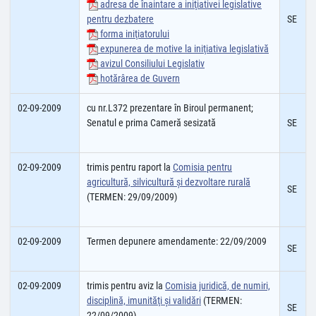
adresa de înaintare a iniţiativei legislative
pentru dezbatere
SE
forma iniţiatorului
expunerea de motive la iniţiativa legislativă
avizul Consiliului Legislativ
hotărârea de Guvern
02-09-2009
cu nr.L372 prezentare în Biroul permanent;
Senatul e prima Cameră sesizată
SE
02-09-2009
trimis pentru raport la
Comisia pentru
agricultură, silvicultură şi dezvoltare rurală
SE
(TERMEN: 29/09/2009)
02-09-2009
Termen depunere amendamente: 22/09/2009
SE
02-09-2009
trimis pentru aviz la
Comisia juridică, de numiri,
disciplină, imunităţi şi validări
(TERMEN:
SE
22/09/2009)