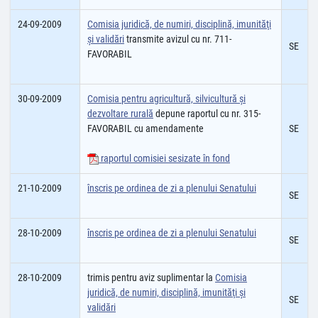
24-09-2009
Comisia juridică, de numiri, disciplină, imunităţi
şi validări
transmite avizul cu nr. 711-
SE
FAVORABIL
30-09-2009
Comisia pentru agricultură, silvicultură şi
dezvoltare rurală
depune raportul cu nr. 315-
FAVORABIL cu amendamente
SE
raportul comisiei sesizate în fond
21-10-2009
înscris pe ordinea de zi a plenului Senatului
SE
28-10-2009
înscris pe ordinea de zi a plenului Senatului
SE
28-10-2009
trimis pentru aviz suplimentar la
Comisia
juridică, de numiri, disciplină, imunităţi şi
SE
validări