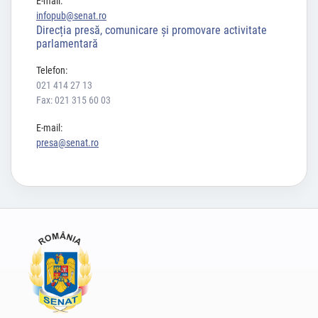
E-mail:
infopub@senat.ro
Direcția presă, comunicare și promovare activitate
parlamentară
Telefon:
021 414 27 13
Fax: 021 315 60 03
E-mail:
presa@senat.ro