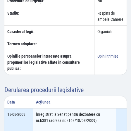
Procedura de urgență:
Nu
Stadiu:
Respins de
ambele Camere
Caracterul legii:
Organică
Termen adoptare:
Opiniile persoanelor interesate asupra
Opinii trimise
propunerilor legislative aflate în consultare
publică:
Derularea procedurii legislative
Data
Acțiunea
18-08-2009
Înregistrat la Senat pentru dezbatere cu
nr.b381 (adresa nr.E168/18/08/2009)