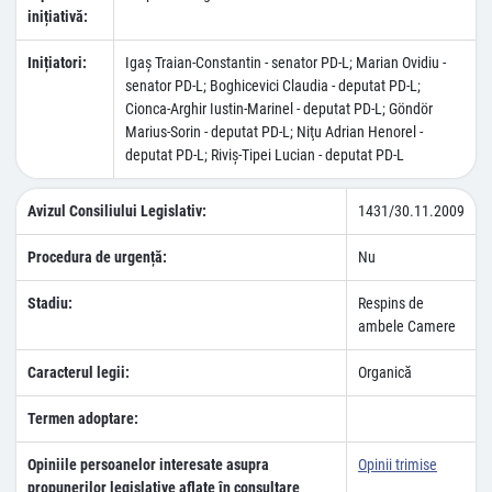
inițiativă:
Inițiatori:
Igaş Traian-Constantin - senator PD-L; Marian Ovidiu -
senator PD-L; Boghicevici Claudia - deputat PD-L;
Cionca-Arghir Iustin-Marinel - deputat PD-L; Göndör
Marius-Sorin - deputat PD-L; Niţu Adrian Henorel -
deputat PD-L; Riviş-Tipei Lucian - deputat PD-L
Avizul Consiliului Legislativ:
1431/30.11.2009
Procedura de urgență:
Nu
Stadiu:
Respins de
ambele Camere
Caracterul legii:
Organică
Termen adoptare:
Opiniile persoanelor interesate asupra
Opinii trimise
propunerilor legislative aflate în consultare