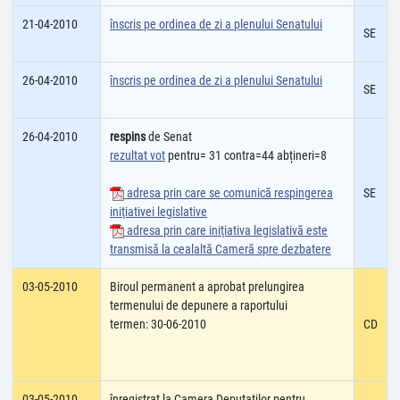
21-04-2010
înscris pe ordinea de zi a plenului Senatului
SE
26-04-2010
înscris pe ordinea de zi a plenului Senatului
SE
26-04-2010
respins
de Senat
rezultat vot
pentru= 31 contra=44 abțineri=8
adresa prin care se comunică respingerea
SE
iniţiativei legislative
adresa prin care iniţiativa legislativă este
transmisă la cealaltă Cameră spre dezbatere
03-05-2010
Biroul permanent a aprobat prelungirea
termenului de depunere a raportului
termen: 30-06-2010
CD
03-05-2010
înregistrat la Camera Deputatilor pentru