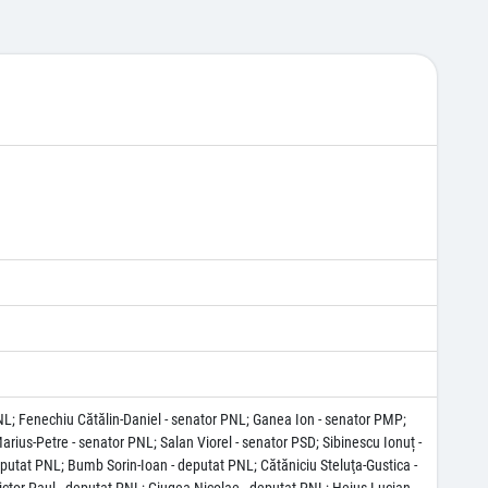
L; Fenechiu Cătălin-Daniel - senator PNL; Ganea Ion - senator PMP;
rius-Petre - senator PNL; Salan Viorel - senator PSD; Sibinescu Ionuț -
putat PNL; Bumb Sorin-Ioan - deputat PNL; Cătăniciu Steluţa-Gustica -