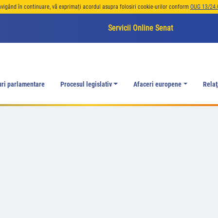
avigând în continuare, vă exprimați acordul asupra folosiri cookie-urilor conform
OUG 13/24.
Servicii Online Senat
uri parlamentare
Procesul legislativ
Afaceri europene
Relaţ