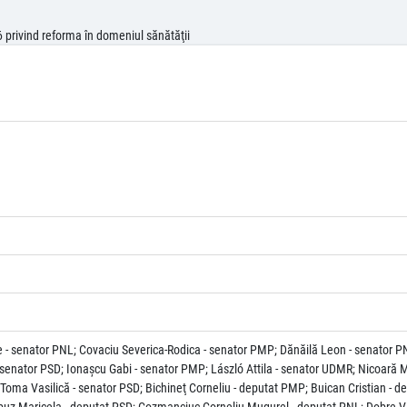
 privind reforma în domeniul sănătăţii
- senator PNL; Covaciu Severica-Rodica - senator PMP; Dănăilă Leon - senator PN
senator PSD; Ionașcu Gabi - senator PMP; László Attila - senator UDMR; Nicoară Ma
oma Vasilică - senator PSD; Bichineţ Corneliu - deputat PMP; Buican Cristian - de