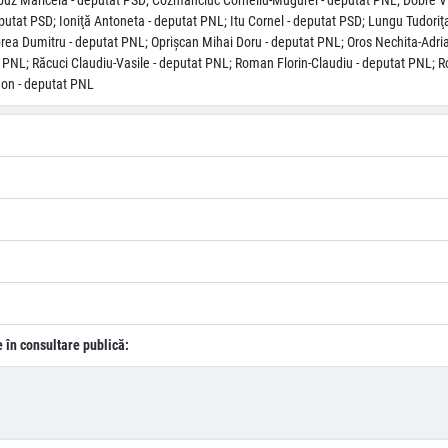
uz Maricela - deputat PSD; Cozmanciuc Corneliu-Mugurel - deputat PNL; Dobre Vic
utat PSD; Ioniţă Antoneta - deputat PNL; Itu Cornel - deputat PSD; Lungu Tudoriţ
rea Dumitru - deputat PNL; Oprişcan Mihai Doru - deputat PNL; Oros Nechita-Adria
t PNL; Răcuci Claudiu-Vasile - deputat PNL; Roman Florin-Claudiu - deputat PNL; R
Ion - deputat PNL
e în consultare publică: