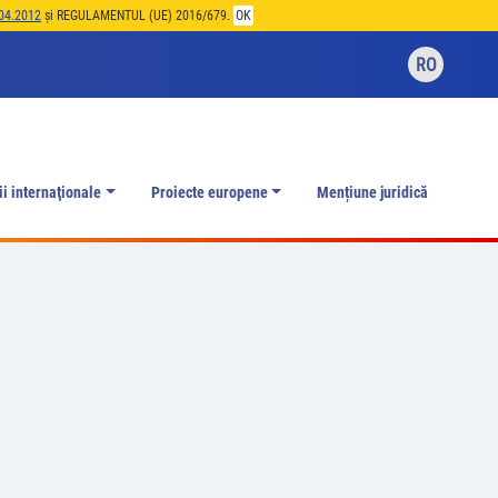
04.2012
și REGULAMENTUL (UE) 2016/679.
OK
RO
ii internaţionale
Proiecte europene
Mențiune juridică