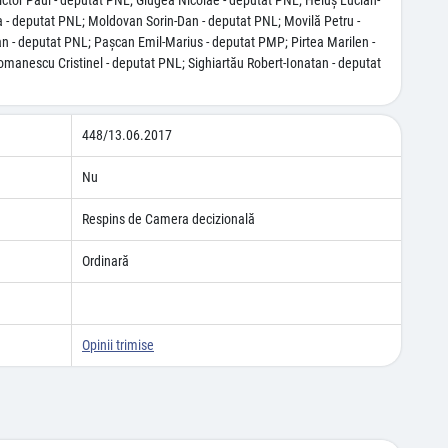
tor Paul - deputat PNL; Giugea Nicolae - deputat PNL; Heiuş Lucian-
a - deputat PNL; Moldovan Sorin-Dan - deputat PNL; Movilă Petru -
n - deputat PNL; Paşcan Emil-Marius - deputat PMP; Pirtea Marilen -
omanescu Cristinel - deputat PNL; Sighiartău Robert-Ionatan - deputat
448/13.06.2017
Nu
Respins de Camera decizională
Ordinară
Opinii trimise