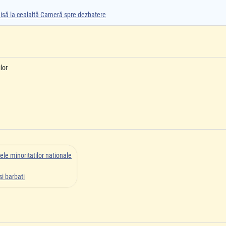
smisă la cealaltă Cameră spre dezbatere
lor
ele minoritatilor nationale
i barbati