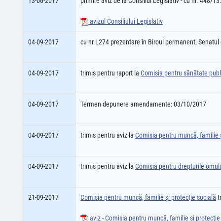
13-06-2017
primire aviz de la Consiliul Legislativ - cu nr. 448/1
avizul Consiliului Legislativ
04-09-2017
cu nr.L274 prezentare în Biroul permanent; Senatu
04-09-2017
trimis pentru raport la
Comisia pentru sănătate publ
04-09-2017
Termen depunere amendamente: 03/10/2017
04-09-2017
trimis pentru aviz la
Comisia pentru muncă, familie ş
04-09-2017
trimis pentru aviz la
Comisia pentru drepturile omului
21-09-2017
Comisia pentru muncă, familie şi protecţie socială
t
aviz - Comisia pentru muncă, familie şi protecţie