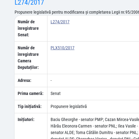
L274/2017
Propunere legislativă pentru modificarea şi completarea Legii nr.95/2006
Număr de
L274/2017
înregistrare
Senat:
Număr de
PLX510/2017
înregistrare
Camera
Deputaților:
Adresa:
-
Prima cameră:
Senat
Tip inițiativă:
Propunere legislativă
Inițiatori:
Baciu Gheorghe - senator PMP; Cazan Mircea-Vasile 
Hărău Eleonora-Carmen - senator PNL; Ilea Vasile - 
senator ALDE; Toma Cătălin Dumitru - senator PNL; T