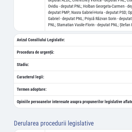
deputat ALDE; Cherecheş Viorica - deputat PNL; Cob
Ovidiu - deputat PNL; Holban Georgeta-Carmen - dep
deputat PMP; Nasra Gabriel-Horia - deputat PSD; Op
Gabriel - deputat PNL; Prişcă Răzvan Sorin - deputa
PNL; Stamatian Vasile-Florin - deputat PNL; Ştefan 
Avizul Consiliului Legislativ:
Procedura de urgență:
Stadiu:
Caracterul legii:
Termen adoptare:
Opiniile persoanelor interesate asupra propunerilor legislative aflat
Derularea procedurii legislative