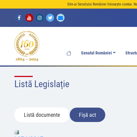
Site-ul Senatului României folosește cookie. N
Senatul României
Struct
Listă Legislație
Listă documente
Fișă act