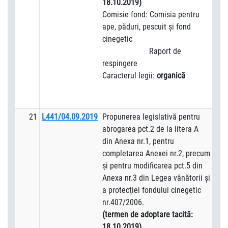
18.10.2019)
Comisie fond: Comisia pentru
ape, păduri, pescuit şi fond
cinegetic
Raport de
respingere
Caracterul legii:
organică
21
L441/04.09.2019
Propunerea legislativă pentru
abrogarea pct.2 de la litera A
din Anexa nr.1, pentru
completarea Anexei nr.2, precum
şi pentru modificarea pct.5 din
Anexa nr.3 din Legea vânătorii şi
a protecţiei fondului cinegetic
nr.407/2006.
(termen de adoptare tacită:
18.10.2019)