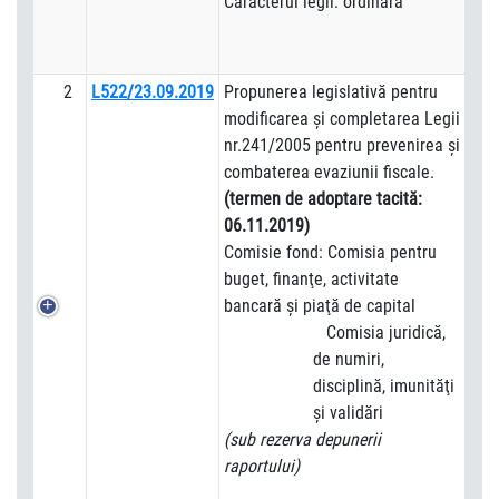
Caracterul legii: ordinară
2
L522/23.09.2019
Propunerea legislativă pentru
modificarea şi completarea Legii
nr.241/2005 pentru prevenirea şi
combaterea evaziunii fiscale.
(termen de adoptare tacită:
06.11.2019)
Comisie fond: Comisia pentru
buget, finanţe, activitate
bancară şi piaţă de capital
Comisia juridică,
de numiri,
disciplină, imunităţi
şi validări
(sub rezerva depunerii
raportului)