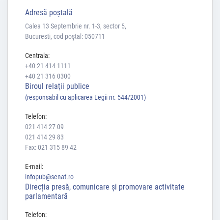
Adresă poştală
Calea 13 Septembrie nr. 1-3, sector 5,
Bucuresti, cod poștal: 050711
Centrala:
+40 21 414 1111
+40 21 316 0300
Biroul relaţii publice
(responsabil cu aplicarea Legii nr. 544/2001)
Telefon:
021 414 27 09
021 414 29 83
Fax: 021 315 89 42
E-mail:
infopub@senat.ro
Direcția presă, comunicare și promovare activitate
parlamentară
Telefon: