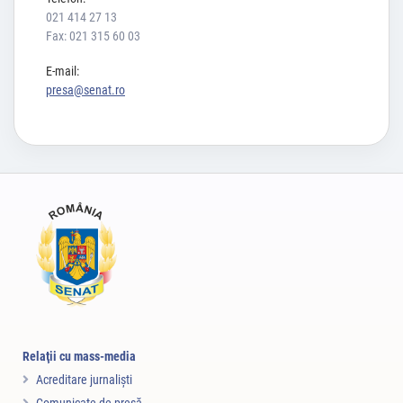
021 414 27 13
Fax: 021 315 60 03
E-mail:
presa@senat.ro
Relaţii cu mass-media
Acreditare jurnalişti
Comunicate de presă