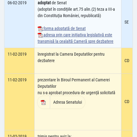
06-02-2019
adoptat
de Senat
(adoptat în condiţiile art.75 alin.(2) teza a III-a
din Constituţia României, republicată)
SE
forma adoptată de Senat
adresa prin care iniţiativa legislativă este
transmisă la cealaltă Cameră spre dezbatere
11-02-2019
înregistrat la Camera Deputatilor pentru
dezbatere
CD
11-02-2019
prezentare în Biroul Permanent al Camerei
Deputatilor
nu s-a aprobat procedura de urgenţă solicitată
CD
Adresa Senatului
11-02-2019
trimis pentru aviz la: