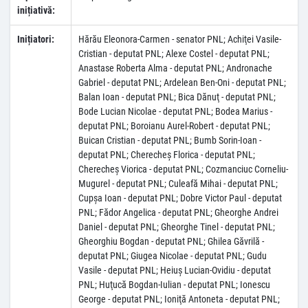
inițiativă:
Inițiatori:
Hărău Eleonora-Carmen - senator PNL; Achiţei Vasile-
Cristian - deputat PNL; Alexe Costel - deputat PNL;
Anastase Roberta Alma - deputat PNL; Andronache
Gabriel - deputat PNL; Ardelean Ben-Oni - deputat PNL;
Balan Ioan - deputat PNL; Bica Dănuţ - deputat PNL;
Bode Lucian Nicolae - deputat PNL; Bodea Marius -
deputat PNL; Boroianu Aurel-Robert - deputat PNL;
Buican Cristian - deputat PNL; Bumb Sorin-Ioan -
deputat PNL; Cherecheş Florica - deputat PNL;
Cherecheş Viorica - deputat PNL; Cozmanciuc Corneliu-
Mugurel - deputat PNL; Culeafă Mihai - deputat PNL;
Cupşa Ioan - deputat PNL; Dobre Victor Paul - deputat
PNL; Fădor Angelica - deputat PNL; Gheorghe Andrei
Daniel - deputat PNL; Gheorghe Tinel - deputat PNL;
Gheorghiu Bogdan - deputat PNL; Ghilea Găvrilă -
deputat PNL; Giugea Nicolae - deputat PNL; Gudu
Vasile - deputat PNL; Heiuş Lucian-Ovidiu - deputat
PNL; Huţucă Bogdan-Iulian - deputat PNL; Ionescu
George - deputat PNL; Ioniţă Antoneta - deputat PNL;