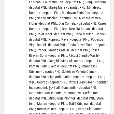
Leoreanu Laurenţiu-Dan - deputat PNL; Lungu Tudoriţa -
deputat PNL; Mareş Mara - deputat PNL; Mihalescul
Dumitru - deputat PNL; Moldovan Sorin-Dan - deputat
PNL; Neagu Nicolae - deputat PNL; Nicoară Romeo-
Florin - deputat PNL; Olar Corneliu - deputat PNL; Oprea
Dumitru - deputat PNL; Oros Nechita-Adrian - deputat
PNL; Palăr Ionel - deputat PNL; Pirtea Marilen - Gabriel -
deputat PNL; Popescu Pavel - deputat PNL; Popescu
Virgil-Daniel - deputat PNL; Preda Cezar-Florin - deputat
PNL; Predoiu Marian-Cătălin - deputat PNL; Prişcă
Răzvan Sorin - deputat PNL; Răcuci Claudiu-Vasile -
deputat PNL; Raeţchi Ovidiu Alexandru - deputat PNL;
Roman Florin-Claudiu - deputat PNL; Romanescu
Cristinel - deputat PNL; Schelean Valeria-Diana -
deputat PNL; Sighiartău Robert-Ionatan - deputat PNL;
Şişcu George - deputat PNL; Sitterli Ovidiu-Ioan - deputat
Independent; Şovăială Constantin - deputat PNL;
Stamatian Vasile-Florin - deputat PNL; Ştefan Ion -
deputat PNL; Ştirbu Gigel-Sorinel - deputat PNL; Stroe
Ionuţ-Marian - deputat PNL; Trăilă Cristina - deputat
PNL; Turcan Raluca - deputat PNL; Varga Glad-Aurel -