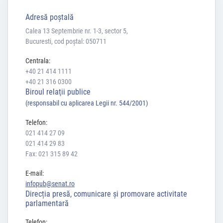
Adresă poştală
Calea 13 Septembrie nr. 1-3, sector 5,
Bucuresti, cod poștal: 050711
Centrala:
+40 21 414 1111
+40 21 316 0300
Biroul relaţii publice
(responsabil cu aplicarea Legii nr. 544/2001)
Telefon:
021 414 27 09
021 414 29 83
Fax: 021 315 89 42
E-mail:
infopub@senat.ro
Direcția presă, comunicare și promovare activitate
parlamentară
Telefon: