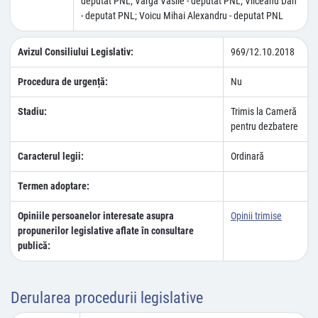
deputat PNL; Varga Vasile - deputat PNL; Vîlceanu Dan
- deputat PNL; Voicu Mihai Alexandru - deputat PNL
Avizul Consiliului Legislativ:
969/12.10.2018
Procedura de urgență:
Nu
Stadiu:
Trimis la Cameră
pentru dezbatere
Caracterul legii:
Ordinară
Termen adoptare:
Opiniile persoanelor interesate asupra
Opinii trimise
propunerilor legislative aflate în consultare
publică:
Derularea procedurii legislative