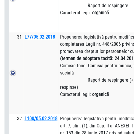
Raport de respingere
Caracterul legii:
organică
31
L77/05.02.2018
Propunerea legislativă pentru modific
completarea Legii nr. 448/2006 privind
promovarea drepturilor persoanelor c
(termen de adoptare tacită:
24.04.201
Comisie fond: Comisia pentru muncă, f
socială
Raport de respingere (+ a
respinse)
Caracterul legii:
organică
32
L100/05.02.2018
Propunerea legislativă pentru modific
art. 7, alin. (1), din Cap. II al ANEXEI
nr. 153 din 28 iunie 2017 privind sala