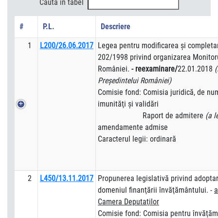
Caută în tabel
#
P.L.
Descriere
1
L200/26.06.2017
Legea pentru modificarea şi completar
202/1998 privind organizarea Monitorul
României.
- reexaminare/
22.01.2018
(
Preşedintelui României)
Comisie fond: Comisia juridică, de numi
imunităţi şi validări
Raport de admitere
(a l
amendamente admise
Caracterul legii: ordinară
2
L450/13.11.2017
Propunerea legislativă privind adopta
domeniul finanţării învăţământului. -
a
Camera Deputaţilor
Comisie fond: Comisia pentru învăţămân