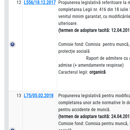
12
L556/18.12.2017
Propunerea legislativă referitoare la 
completarea Legii nr. 416 din 18 iulie 
venitul minim garantat, cu modificăril
ulterioare.
(termen de adoptare tacită:
12.0
Comisie fond: Comisia pentru muncă, 
protecţie socială
Raport de admitere cu am
admise (+ amendamente respinse)
Caracterul legii:
organică
13
L75/05.02.2018
Propunerea legislativă pentru modific
completarea unor acte normative în do
pentru accidente de muncă.
(termen de adoptare tacită:
24.04.201
Comisie fond: Comisia pentru muncă, f