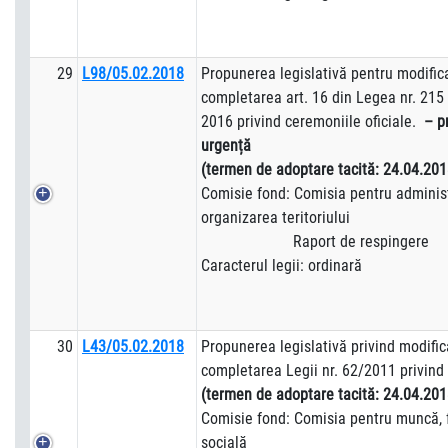
29
L98/05.02.2018
Propunerea legislativă pentru modific
completarea art. 16 din Legea nr. 215
2016 privind ceremoniile oficiale.
– pr
urgență
(termen de adoptare tacită:
24.04.201
Comisie fond: Comisia pentru administ
organizarea teritoriului
Raport de respingere
Caracterul legii: ordinară
30
L43/05.02.2018
Propunerea legislativă privind modific
completarea Legii nr. 62/2011 privind 
(termen de adoptare tacită:
24.04.201
Comisie fond: Comisia pentru muncă, f
socială