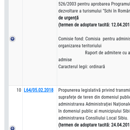
526/2003 pentru aprobarea Programul
dezvoltare a turismului "Schi în Româ
de urgență
(termen de adoptare tacită:
12.0
Comisie fond: Comisia pentru administ
organizarea teritoriului
Raport de admitere cu am
admise
Caracterul legii: ordinară
10
L64/05.02.2018
Propunerea legislativă privind transm
suprafeţe de teren din domeniul public 
administrarea Administraţiei Naţiona
în domeniul public al municipiului Sibi
administrarea Consiliului Local Sibiu.
(termen de adoptare tacită:
24.04.201