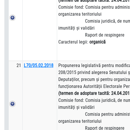
(termen de adoptare tacită:
24.04.201
Comisie fond: Comisia pentru administ
organizarea teritoriului
Comisia juridică, de numiri, 
imunităţi şi validări
Raport de respingere
Caracterul legii:
organică
21
L70/05.02.2018
Propunerea legislativă pentru modifica
208/2015 privind alegerea Senatului 
Deputaţilor, precum şi pentru organiza
funcţionarea Autorităţii Electorale P
(termen de adoptare tacită:
24.04.201
Comisie fond: Comisia juridică, de numi
imunităţi şi validări
Comisia pentru administraţi
organizarea teritoriului
Raport de respingere