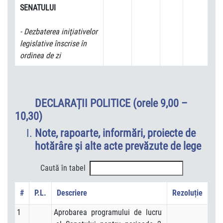
SENATULUI
- Dezbaterea iniţiativelor
legislative înscrise în
ordinea de zi
DECLARAȚII POLITICE (orele 9,00 –
10,30)
Note, rapoarte, informări, proiecte de
hotărâre şi alte acte prevăzute de lege
Caută în tabel
#
P.L.
Descriere
Rezoluție
1
Aprobarea programului de lucru