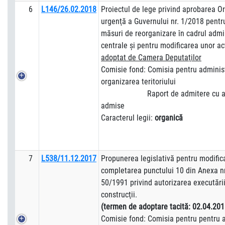
6
L146/26.02.2018
Proiectul de lege privind aprobarea O
urgenţă a Guvernului nr. 1/2018 pent
măsuri de reorganizare în cadrul admin
centrale şi pentru modificarea unor a
adoptat de Camera Deputaţilor
Comisie fond: Comisia pentru administ
organizarea teritoriului
Raport de admitere cu am
admise
Caracterul legii:
organică
7
L538/11.12.2017
Propunerea legislativă pentru modific
completarea punctului 10 din Anexa nr
50/1991 privind autorizarea executării
construcţii.
(termen de adoptare tacită:
02.04.201
Comisie fond: Comisia pentru pentru a