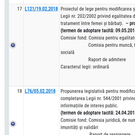
17
L121/19.02.2018
Proiectul de lege pentru modificarea 
Legii nr. 202/2002 privind egalitatea 
tratament între femei şi bărbaţi.
– pr
(termen de adoptare tacită:
09.05.201
Comisie fond: Comisia pentru egalita
Comisia pentru muncă, famili
socială
Raport de admitere
Caracterul legii: ordinară
18
L76/05.02.2018
Propunerea legislativă pentru modific
completarea Legii nr. 544/2001 privind
informaţiile de interes public.
(termen de adoptare tacită:
24.04.201
Comisie fond: Comisia juridică, de numi
imunităţi şi validări
Raport de respingere