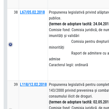
38
L67/05.02.2018
Propunerea legislativă privind alăptare
publice.
(termen de adoptare tacită:
24.04.201
Comisie fond: Comisia juridică, de numi
imunităţi şi validări
Comisia pentru drepturile om
minorităţi
Raport de admitere cu am
admise
Caracterul legii: ordinară
39
L118/12.02.2018
Propunerea legislativă pentru complet
143/2000 privind prevenirea şi combate
consumului ilicit de droguri.
(termen de adoptare tacită:
02.05.201
Comisie fond: Comisia juridică, de numi